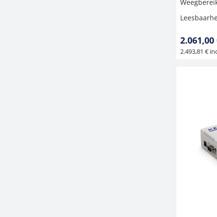
Weegbereik
Leesbaarhe
2.061,00
2.493,81 € inc