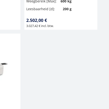
Weegbereik [Max]:
600 kg
Leesbaarheid [d]:
200 g
2.502,00 €
3.027,42 € incl. btw.