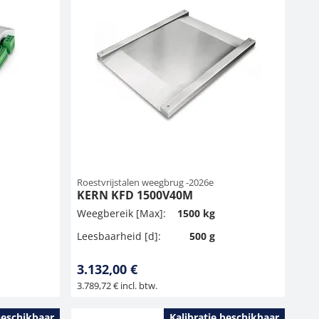
Roestvrijstalen weegbrug -2026e
KERN KFD 1500V40M
Weegbereik [Max]:
1500 kg
Leesbaarheid [d]:
500 g
3.132,00 €
3.789,72 € incl. btw.
beschikbaar
Kalibratie beschikbaar