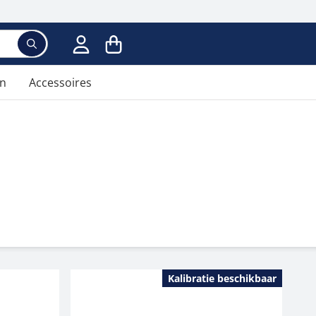
Voer een zoekterm in; er verschijnen suggesties ter
en
Accessoires
Kalibratie beschikbaar