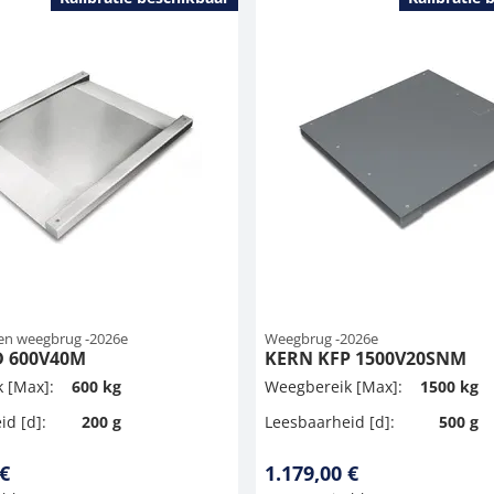
len weegbrug -2026e
Weegbrug -2026e
D 600V40M
KERN KFP 1500V20SNM
 [Max]:
600 kg
Weegbereik [Max]:
1500 kg
id [d]:
200 g
Leesbaarheid [d]:
500 g
 €
1.179,00 €