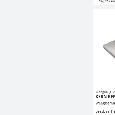
3.789,72 € inc
Weegbrug -2
KERN KFP
Weegbereik
Leesbaarhe