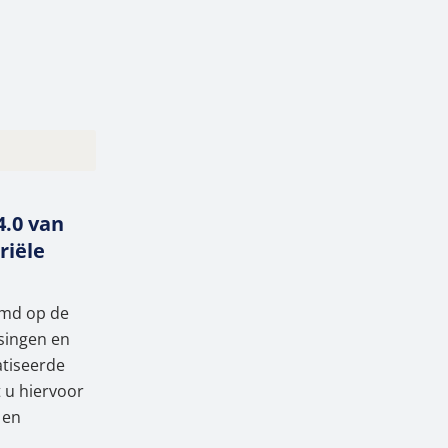
onden
.0 van
 van KERN:
riële
temd op de
singen en
atiseerde
men
 u hiervoor
 en