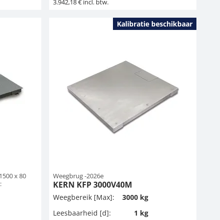
3.942,18 € incl. btw.
Kalibratie beschikbaar
1500 x 80
Weegbrug -2026e
:
KERN KFP 3000V40M
Weegbereik [Max]:
3000 kg
Leesbaarheid [d]:
1 kg