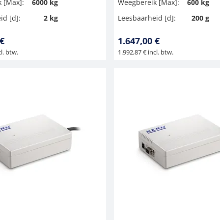
 [Max]:
6000 kg
Weegbereik [Max]:
600 kg
id [d]:
2 kg
Leesbaarheid [d]:
200 g
 €
1.647,00 €
l. btw.
1.992,87 € incl. btw.