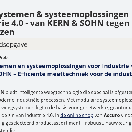
ystemen & systeemoplossingen
rie 4.0 - van KERN & SOHN tegen
jzen
dsopgave
Grober
ligente weegtechniek – modulair, schaalbaar en verb
men en systeemoplossingen voor Industrie 4
zicht van de voordelen van de netwerkweegsystemen
HN – Efficiënte meettechniek voor de indust
e
onenten voor uw individuele weegsysteemoplossing
HN
biedt intelligente weegtechnologie die speciaal is afges
-kalibratie en ijking – direct klaar voor gebruik
oderne industriële processen. Met modulaire systeemoplos
 weegsystemen legt u de basis voor genetwerkte, geautom
ssoires en reserveonderdelen voor KERN-weegsyste
de zin van Industrie 4.0. In
de online shop
van
Ascuro
vindt
ice en ondersteuning
ig geselecteerd productassortiment – robuust, nauwkeurig
tendig.