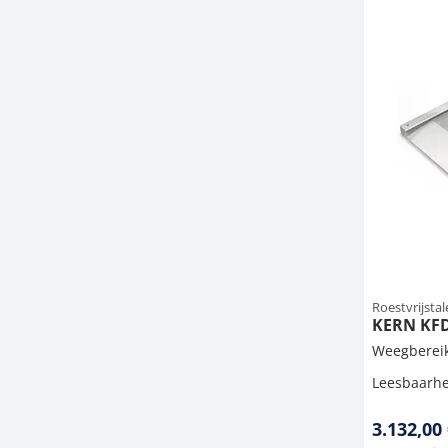
Roestvrijsta
KERN KF
Weegbereik
Leesbaarhe
3.132,00