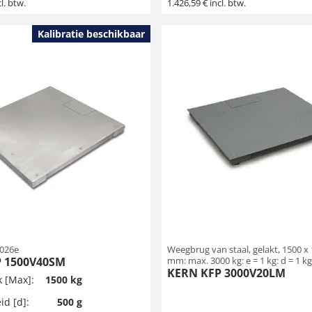
l. btw.
1.426,59 € incl. btw.
Kalibratie beschikbaar
026e
Weegbrug van staal, gelakt, 1500 x 
 1500V40SM
mm: max. 3000 kg: e = 1 kg: d = 1 kg
KERN KFP 3000V20LM
 [Max]:
1500 kg
id [d]:
500 g