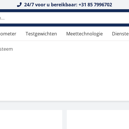
24/7 voor u bereikbaar: +31 85 7996702
n doorzoeken
tometer
Testgewichten
Meettechnologie
Dienst
ysteem
m