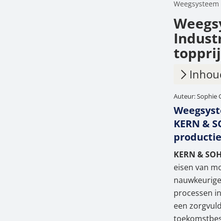
Weegsysteem
Weegs
Indust
toppri
Inhou
Auteur: Sophie 
1.
Intel
Weegsyste
2.
Over
KERN & SO
producti
3.
Comp
KERN & SO
4.
DAkkS
eisen van m
nauwkeurige
5.
Acce
processen in 
6.
Serv
een zorgvuld
toekomstbes