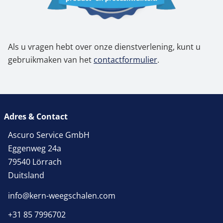
Als u vragen hebt over onze dienstverlening, kunt u
gebruikmaken van het
contactformulier
.
Adres & Contact
Ascuro Service GmbH
Eggenweg 24a
79540 Lörrach
Duitsland
info@kern-weegschalen.com
+31 85 7996702