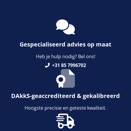
Hangende weegschalen
Orgelschalen
Weegschaal inclusief software
Spannings- en compressiebelastingcellen
Videomicroscopen
Toepassingen voor experts
Suiker
Newton-gewichten
Geluidsniveaumeter
Overig
Kraanweegschalen
Accessoires
Trekapparaten
Externe verlichting
Universele toepassingen
Kleurmeting
Bankweegschaal
Microscoop camera's
Accessoires
Gespecialiseerd advies op maat
Heb je hulp nodig? Bel ons!
Accessoires
+31 85 7996702
DAkkS-geaccrediteerd & gekalibreerd
Hoogste precisie en geteste kwaliteit.