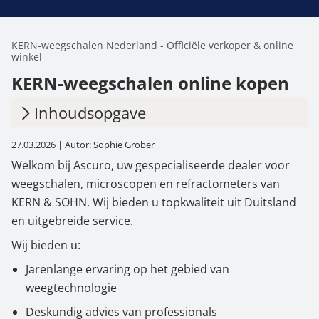
KERN-weegschalen Nederland - Officiële verkoper & online
winkel
KERN-weegschalen online kopen
Inhoudsopgave
27.03.2026 | Autor: Sophie Grober
1.
KERN & SOHN Weegschalen -
Welkom bij Ascuro, uw gespecialiseerde dealer voor
Weegtechnologie uit Duitsland sinds 1844
weegschalen, microscopen en refractometers van
2.
Onze bedrijfsfilosofie
KERN & SOHN. Wij bieden u topkwaliteit uit Duitsland
en uitgebreide service.
Wij bieden u:
Jarenlange ervaring op het gebied van
weegtechnologie
Deskundig advies van professionals