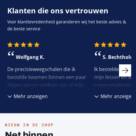
Klanten die ons vertrouwen
Voor klanttevredenheid garanderen wij het beste advies &
de beste service
“
“
Wolfgang K.
S. Bechthold
De precisieweegschalen die ik
Ik bestelde een m
bestelde kwamen binnen een paar
mijn lessen en was
dagen aan en voldoen aan al mijn
ongecompliceerd al
eisen. De verzending was zelfs
vond het vooral fi
anzeigen
anzeigen
gratis voor bestellingen van meer
werd in mijn keuze
dan €120, wat een geweldige bonus
echt gewaardeerd a
is.
NIEUW IN DE SHOP
Net binnen