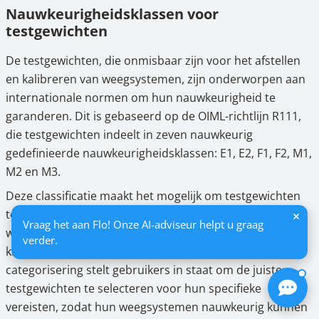
Nauwkeurigheidsklassen voor
testgewichten
De testgewichten, die onmisbaar zijn voor het afstellen
en kalibreren van weegsystemen, zijn onderworpen aan
internationale normen om hun nauwkeurigheid te
garanderen. Dit is gebaseerd op de OIML-richtlijn R111,
die testgewichten indeelt in zeven nauwkeurig
gedefinieerde nauwkeurigheidsklassen: E1, E2, F1, F2, M1,
M2 en M3.
Deze classificatie maakt het mogelijk om testgewichten
te selecteren op basis van hun nauwkeurigheidsgraad,
Vraag het aan Flo! Onze AI-adviseur helpt u graag
waarbij E1 de meest nauwkeurige klasse is en M3 de
verder.
klasse met de laagste nauwkeurigheid. Deze
categorisering stelt gebruikers in staat om de juiste
testgewichten te selecteren voor hun specifieke
vereisten, zodat hun weegsystemen nauwkeurig kunnen