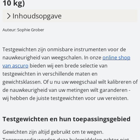
10 kg)
Inhoudsopgave
Auteur: Sophie Grober
1.
Testgewichten en hun toepassingsgebied
2.
Afstelling of kalibratie? Dit zijn de
Testgewichten zijn onmisbare instrumenten voor de
verschillen
nauwkeurigheid van weegschalen. In onze
online shop
3.
Nauwkeurigheidsklassen voor
van ascuro
bieden wij een brede selectie van
testgewichten
testgewichten in verschillende maten en
gewichtsklassen. Of u nu uw weegschaal wilt kalibreren of
4.
Het juiste testgewicht voor de weegschaal
de nauwkeurigheid van uw metingen wilt garanderen -
kiezen
wij hebben de juiste testgewichten voor uw vereisten.
5.
Testgewichten kopen aan voordelige prijzen
in de online shop van ascuro
Testgewichten en hun toepassingsgebied
Gewichten zijn altijd gebruikt om te wegen.