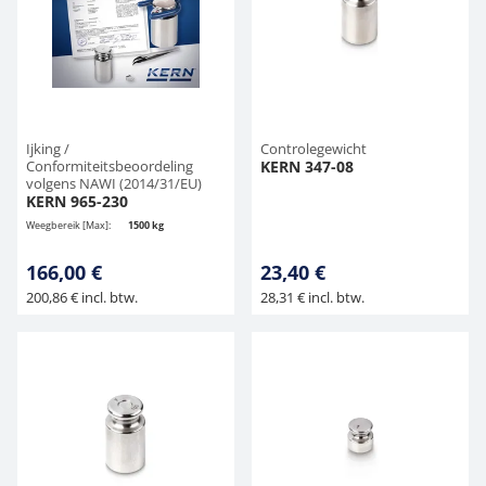
Ijking /
Controlegewicht
Conformiteitsbeoordeling
KERN 347-08
volgens NAWI (2014/31/EU)
KERN 965-230
Weegbereik [Max]:
1500 kg
166,00 €
23,40 €
200,86 € incl. btw.
28,31 € incl. btw.