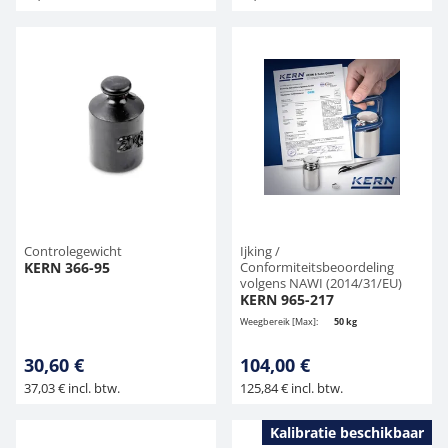
Controlegewicht
Ijking /
KERN 366-95
Conformiteitsbeoordeling
volgens NAWI (2014/31/EU)
KERN 965-217
Weegbereik [Max]:
50 kg
30,60 €
104,00 €
37,03 € incl. btw.
125,84 € incl. btw.
Kalibratie beschikbaar