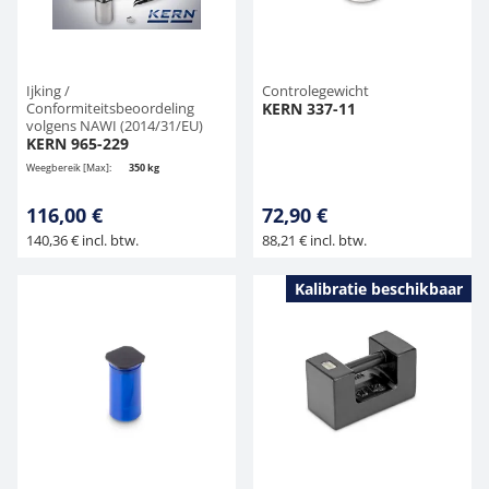
Ijking /
Controlegewicht
Conformiteitsbeoordeling
KERN 337-11
volgens NAWI (2014/31/EU)
KERN 965-229
Weegbereik [Max]:
350 kg
116,00 €
72,90 €
140,36 € incl. btw.
88,21 € incl. btw.
Kalibratie beschikbaar