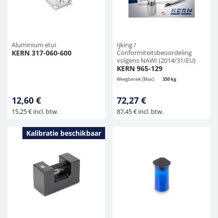
Aluminium etui
Ijking /
KERN 317-060-600
Conformiteitsbeoordeling
volgens NAWI (2014/31/EU)
KERN 965-129
Weegbereik [Max]:
350 kg
12,60 €
72,27 €
15,25 € incl. btw.
87,45 € incl. btw.
Kalibratie beschikbaar