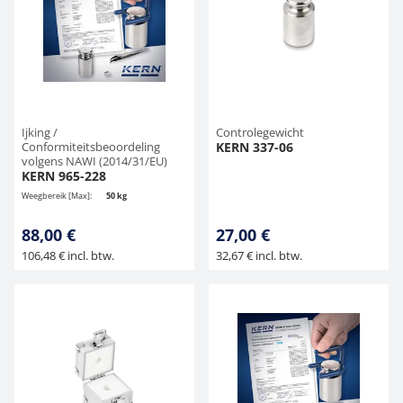
Hangende weegschalen
Orgelschalen
Weegschaal inclusief software
Spannings- en compressiebelastingcellen
Videomicroscopen
Toepassingen voor experts
Suiker
Newton-gewichten
Geluidsniveaumeter
Overig
Kraanweegschalen
Accessoires
Trekapparaten
Externe verlichting
Universele toepassingen
Kleurmeting
Bankweegschaal
Microscoop camera's
Accessoires
Ijking /
Controlegewicht
Conformiteitsbeoordeling
KERN 337-06
volgens NAWI (2014/31/EU)
Accessoires
KERN 965-228
Weegbereik [Max]:
50 kg
88,00 €
27,00 €
106,48 € incl. btw.
32,67 € incl. btw.