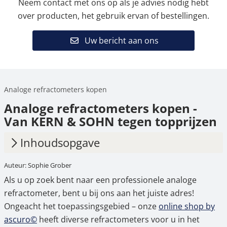
Neem contact met ons op als je advies nodig hebt
over producten, het gebruik ervan of bestellingen.
Uw bericht aan ons
Analoge refractometers kopen
Analoge refractometers kopen -
Van KERN & SOHN tegen topprijzen
Inhoudsopgave
Auteur: Sophie Grober
1.
Refractometers en hun
Als u op zoek bent naar een professionele analoge
toepassingsgebieden
refractometer, bent u bij ons aan het juiste adres!
2.
Gebruik van analoge refractometers
Ongeacht het toepassingsgebied – onze
online shop by
ascuro©
heeft diverse refractometers voor u in het
3.
Accessoires en reserveonderdelen voor