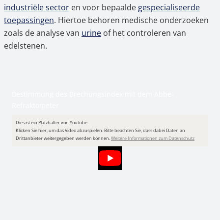
industriële sector
en voor bepaalde
gespecialiseerde
toepassingen
. Hiertoe behoren medische onderzoeken
zoals de analyse van
urine
of het controleren van
edelstenen.
Bestimmung des Brechungsindex mit dem Abbe-
Refraktometer
Dies ist ein Platzhalter von Youtube.
Klicken Sie hier, um das Video abzuspielen.
Bitte beachten Sie, dass dabei Daten an
Drittanbieter weitergegeben werden können.
Weitere Informationen zum Datenschutz