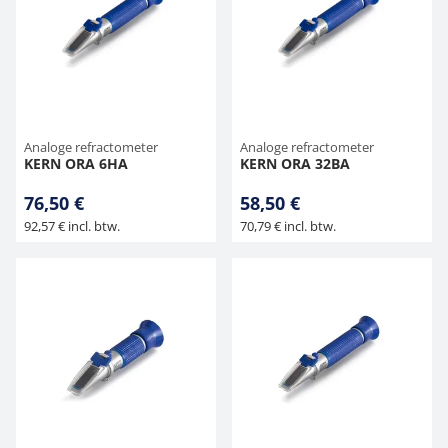
Hangende weegschalen
Orgelschalen
Weegschaal inclusief software
Spannings- en compressiebelastingcellen
Videomicroscopen
Toepassingen voor experts
Suiker
Newton-gewichten
Geluidsniveaumeter
Overig
Kraanweegschalen
Accessoires
Trekapparaten
Externe verlichting
Universele toepassingen
Kleurmeting
Bankweegschaal
Microscoop camera's
Accessoires
Analoge refractometer
Analoge refractometer
KERN ORA 6HA
KERN ORA 32BA
Accessoires
76,50 €
58,50 €
92,57 € incl. btw.
70,79 € incl. btw.