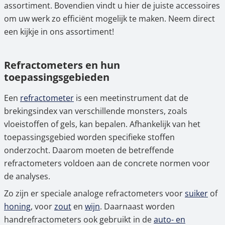
assortiment. Bovendien vindt u hier de juiste accessoires
efficiënt werken
om uw werk zo efficiënt mogelijk te maken. Neem direct
4.
Onze kalibratieservice voor betrouwbare
een kijkje in ons assortiment!
meetresultaten
Refractometers en hun
5.
Analoge handrefractometers voordelig
toepassingsgebieden
kopen in de online shop van ascuro©
Een
refractometer
is een meetinstrument dat de
brekingsindex van verschillende monsters, zoals
vloeistoffen of gels, kan bepalen. Afhankelijk van het
toepassingsgebied worden specifieke stoffen
onderzocht. Daarom moeten de betreffende
refractometers voldoen aan de concrete normen voor
de analyses.
Zo zijn er speciale analoge refractometers voor
suiker
of
honing
, voor
zout
en
wijn
. Daarnaast worden
handrefractometers ook gebruikt in de
auto- en