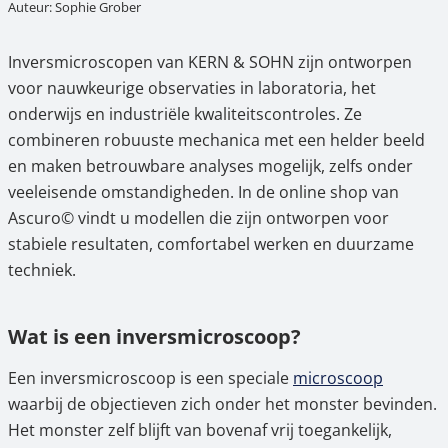
Auteur: Sophie Grober
1.
Wat is een inversmicroscoop?
2.
Typische toepassingsgebieden van
Inversmicroscopen van KERN & SOHN zijn ontworpen
inversiemicroscopen
voor nauwkeurige observaties in laboratoria, het
onderwijs en industriële kwaliteitscontroles. Ze
3.
Voordelen van de inversiemicroscopen van
combineren robuuste mechanica met een helder beeld
KERN
en maken betrouwbare analyses mogelijk, zelfs onder
4.
Overzicht van de series – OCM, OLE, OLF en
veeleisende omstandigheden. In de online shop van
OLM in vergelijking
Ascuro© vindt u modellen die zijn ontworpen voor
stabiele resultaten, comfortabel werken en duurzame
5.
Ascuro© – Uw gespecialiseerde dealer voor
techniek.
KERN & SOHN inversiemicroscopen
Wat is een inversmicroscoop?
Een inversmicroscoop is een speciale
microscoop
waarbij de objectieven zich onder het monster bevinden.
Het monster zelf blijft van bovenaf vrij toegankelijk,