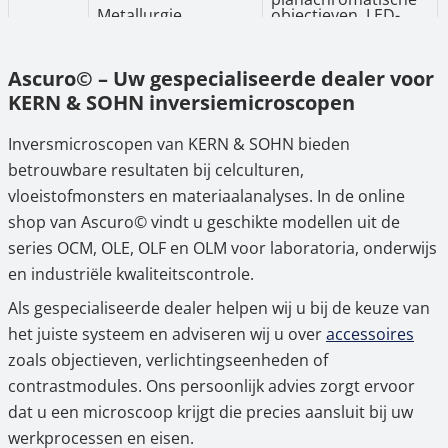
Metallurgie,
objectieven, LED-
OLF-
werkplaats- en
opvallend licht,
serie
opleidingsomgeving
solide mechanica,
optioneel LWD-
Ascuro© – Uw gespecialiseerde dealer voor
objectieven
KERN & SOHN inversiemicroscopen
Krachtige LED-
oplichting,
Industrie,
geïntegreerde
Inversmicroscopen van KERN & SOHN bieden
OLM-
oppervlakte- en
polarisatie, grote
serie
betrouwbare resultaten bij celculturen,
materiaalkenmerken
werkafstand,
compact ontwerp,
vloeistofmonsters en materiaalanalyses. In de online
mobiel inzetbaar
shop van Ascuro© vindt u geschikte modellen uit de
series OCM, OLE, OLF en OLM voor laboratoria, onderwijs
en industriële kwaliteitscontrole.
Als gespecialiseerde dealer helpen wij u bij de keuze van
het juiste systeem en adviseren wij u over
accessoires
zoals objectieven, verlichtingseenheden of
contrastmodules. Ons persoonlijk advies zorgt ervoor
dat u een microscoop krijgt die precies aansluit bij uw
werkprocessen en eisen.