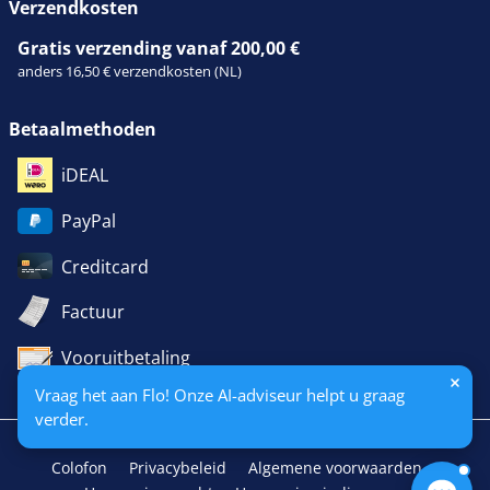
Verzendkosten
Gratis verzending vanaf 200,00 €
anders 16,50 € verzendkosten (NL)
Betaalmethoden
iDEAL
PayPal
Creditcard
Factuur
Vooruitbetaling
Vraag het aan Flo! Onze AI-adviseur helpt u graag
verder.
Colofon
Privacybeleid
Algemene voorwaarden