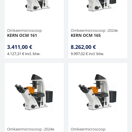
Hangende weegschalen
Orgelschalen
Weegschaal inclusief software
Spannings- en compressiebelastingcellen
Toepassingen voor experts
Suiker
Newton-gewichten
Geluidsniveaumeter
Overig
Kraanweegschalen
Accessoires
Trekapparaten
Universele toepassingen
Kleurmeting
Omkeermicroscoop
Omkeermicroscoop -2024e
KERN OCM 161
KERN OCM 165
Bankweegschaal
Accessoires
3.411,00 €
8.262,00 €
4.127,31 € incl. btw.
9.997,02 € incl. btw.
Omkeermicroscoop -2024e
Omkeermicroscoop