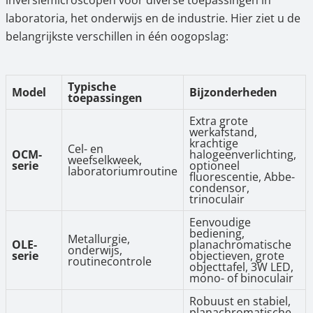
inversiemicroscopen voor diverse toepassingen in
laboratoria, het onderwijs en de industrie. Hier ziet u de
belangrijkste verschillen in één oogopslag:
Typische
Model
Bijzonderheden
toepassingen
Extra grote
werkafstand,
krachtige
Cel- en
OCM-
halogeenverlichting,
weefselkweek,
serie
optioneel
laboratoriumroutine
fluorescentie, Abbe-
condensor,
trinoculair
Eenvoudige
bediening,
Metallurgie,
OLE-
planachromatische
onderwijs,
serie
objectieven, grote
routinecontrole
objecttafel, 3W LED,
mono- of binoculair
Robuust en stabiel,
planachromatische