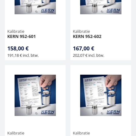
Hangende weegschalen
Orgelschalen
Weegschaal inclusief software
Spannings- en compressiebelastingcellen
Videomicroscopen
Toepassingen voor experts
Suiker
Newton-gewichten
Geluidsniveaumeter
Overig
Kraanweegschalen
Accessoires
Trekapparaten
Externe verlichting
Universele toepassingen
Kleurmeting
Kalibratie
Kalibratie
KERN 952-601
KERN 952-602
Bankweegschaal
Microscoop camera's
Accessoires
158,00 €
167,00 €
191,18 € incl. btw.
202,07 € incl. btw.
Accessoires
Kalibratie
Kalibratie