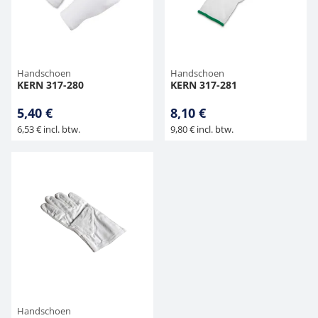
Hangende weegschalen
Orgelschalen
Weegschaal inclusief software
Spannings- en compressiebelastingcellen
Videomicroscopen
Toepassingen voor experts
Suiker
Newton-gewichten
Geluidsniveaumeter
Overig
Kraanweegschalen
Accessoires
Trekapparaten
Externe verlichting
Universele toepassingen
Kleurmeting
Handschoen
Handschoen
KERN 317-280
KERN 317-281
Bankweegschaal
Microscoop camera's
Accessoires
5,40 €
8,10 €
6,53 € incl. btw.
9,80 € incl. btw.
Accessoires
Handschoen