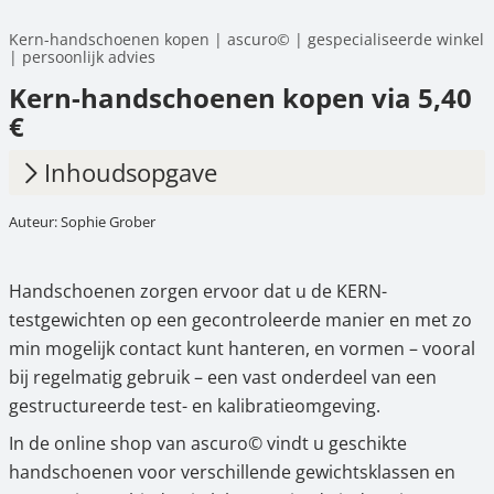
Kern-handschoenen kopen | ascuro© | gespecialiseerde winkel
| persoonlijk advies
Kern-handschoenen kopen via 5,40
€
Inhoudsopgave
Auteur: Sophie Grober
1.
Waarvoor zijn handschoenen nodig?
2.
Toepassingsgebieden en gebruik van
Handschoenen zorgen ervoor dat u de KERN-
handschoenen
testgewichten op een gecontroleerde manier en met zo
3.
KERN-handschoenen in één oogopslag
min mogelijk contact kunt hanteren, en vormen – vooral
bij regelmatig gebruik – een vast onderdeel van een
4.
Koop nu handschoenen in de online shop –
gestructureerde test- en kalibratieomgeving.
bij ascuro©
In de online shop van ascuro© vindt u geschikte
handschoenen voor verschillende gewichtsklassen en