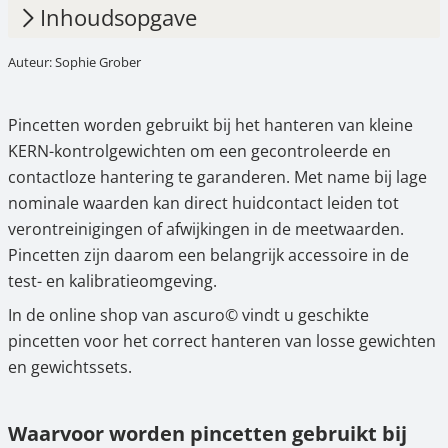
Inhoudsopgave
Auteur: Sophie Grober
1.
Waarvoor worden pincetten gebruikt bij
KERN-testgewichten?
Pincetten worden gebruikt bij het hanteren van kleine
2.
Toepassingsgebieden en gebruik van
KERN-kontrolgewichten om een gecontroleerde en
pincetten
contactloze hantering te garanderen. Met name bij lage
3.
KERN-pincetten in één oogopslag
nominale waarden kan direct huidcontact leiden tot
verontreinigingen of afwijkingen in de meetwaarden.
4.
Pincetten kopen in de online shop van
Pincetten zijn daarom een belangrijk accessoire in de
Ascuro©
test- en kalibratieomgeving.
In de online shop van ascuro© vindt u geschikte
pincetten voor het correct hanteren van losse gewichten
en gewichtssets.
Waarvoor worden pincetten gebruikt bij