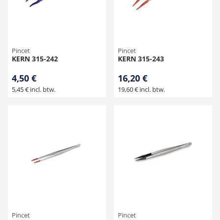
Hangende weegschalen
Orgelschalen
Weegschaal inclusief software
Spannings- en compressiebelastingcellen
Videomicroscopen
Toepassingen voor experts
Suiker
Newton-gewichten
Geluidsniveaumeter
Overig
Kraanweegschalen
Accessoires
Trekapparaten
Externe verlichting
Universele toepassingen
Kleurmeting
Pincet
Pincet
KERN 315-242
KERN 315-243
Bankweegschaal
Microscoop camera's
Accessoires
4,50 €
16,20 €
5,45 € incl. btw.
19,60 € incl. btw.
Accessoires
Pincet
Pincet