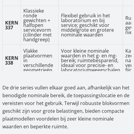
Klassieke
ronde
Flexibel gebruik in het
Rui
gewichten +
laboratorium en bij
KERN
aan
halfopen
service; geschikt voor
337
gew
servicevorm
middelgrote en grotere
niet
(cilinder met
nominale waarden
handgreep)
Vlakke
Voor kleine nominale
Kal
plaatvormen
waarden in het g- en mg-
zee
KERN
in
bereik; ruimtebesparend,
nau
338
verschillende
ideaal voor precisie- en
ver
geometrieën
laboratoriumweegschalen
fijn
De drie series vullen elkaar goed aan, afhankelijk van het
benodigde nominale bereik, de toepassingslocatie en de
vereisten voor het gebruik. Terwijl robuuste blokvormen
geschikt zijn voor grote belastingen, bieden compacte
plaatmodellen voordelen bij zeer kleine nominale
waarden en beperkte ruimte.