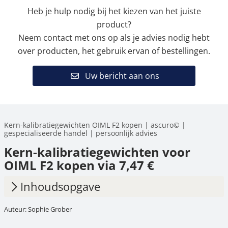
Heb je hulp nodig bij het kiezen van het juiste
product?
Neem contact met ons op als je advies nodig hebt
over producten, het gebruik ervan of bestellingen.
Uw bericht aan ons
Kern-kalibratiegewichten OIML F2 kopen | ascuro© |
gespecialiseerde handel | persoonlijk advies
Kern-kalibratiegewichten voor
OIML F2 kopen via 7,47 €
Inhoudsopgave
Auteur: Sophie Grober
1.
OIML F2 – Eigenschappen &
toepassingslogica voor test- en