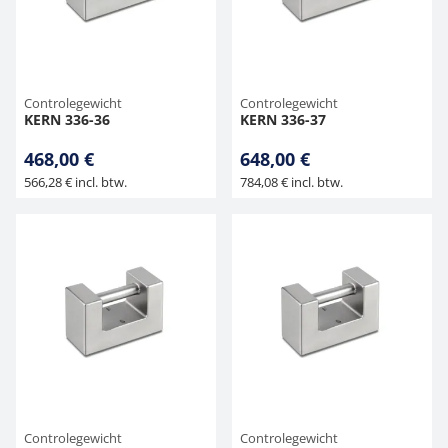
Hangende weegschalen
Orgelschalen
Weegschaal inclusief software
Spannings- en compressiebelastingcellen
Videomicroscopen
Toepassingen voor experts
Suiker
Geluidsniveaumeter
Overig
Kraanweegschalen
Accessoires
Trekapparaten
Externe verlichting
Universele toepassingen
Kleurmeting
Controlegewicht
Controlegewicht
KERN 336-36
KERN 336-37
Bankweegschaal
Microscoop camera's
Accessoires
468,00 €
648,00 €
566,28 € incl. btw.
784,08 € incl. btw.
Accessoires
Controlegewicht
Controlegewicht