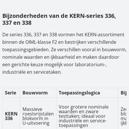
Bijzonderheden van de KERN-series 336,
337 en 338
De series 336, 337 en 338 vormen het KERN-assortiment
binnen de OIML-klasse F2 en bestrijken verschillende
toepassingsgebieden. Ze verschillen vooral in bouwvorm,
nominale waarden en ijkbaarheid en maken daardoor
een gerichte keuze mogelijk voor laboratorium-,
industriële en servicetaken.
Serie
Bouwvorm
Toepassingslogica
Bij
Voor grotere nominale
Massieve
Zee
waarden en zware
KERN
roestvrijstalen
blo
testtaken; ideaal voor
336
blokvorm in
maa
industriële en service-
U-uitvoering
ijk
toepassingen