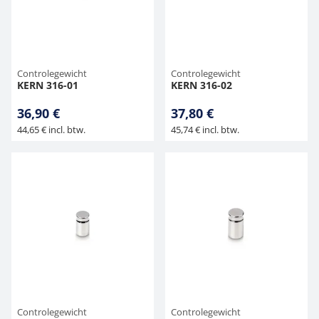
Hangende weegschalen
Orgelschalen
Weegschaal inclusief software
Spannings- en compressiebelastingcellen
Videomicroscopen
Toepassingen voor experts
Suiker
Geluidsniveaumeter
Overig
Kraanweegschalen
Accessoires
Trekapparaten
Externe verlichting
Universele toepassingen
Kleurmeting
Controlegewicht
Controlegewicht
KERN 316-01
KERN 316-02
Bankweegschaal
Microscoop camera's
Accessoires
36,90 €
37,80 €
44,65 € incl. btw.
45,74 € incl. btw.
Accessoires
Controlegewicht
Controlegewicht