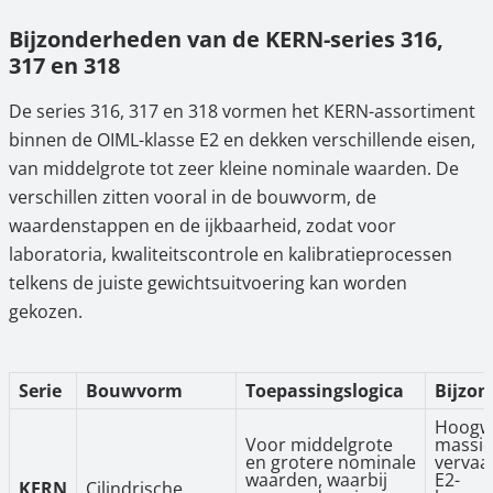
Bijzonderheden van de KERN-series 316,
317 en 318
De series 316, 317 en 318 vormen het KERN-assortiment
binnen de OIML-klasse E2 en dekken verschillende eisen,
van middelgrote tot zeer kleine nominale waarden. De
verschillen zitten vooral in de bouwvorm, de
waardenstappen en de ijkbaarheid, zodat voor
laboratoria, kwaliteitscontrole en kalibratieprocessen
telkens de juiste gewichtsuitvoering kan worden
gekozen.
Serie
Bouwvorm
Toepassingslogica
Bijzon
Hoogwa
Voor middelgrote
massie
en grotere nominale
vervaa
waarden, waarbij
E2-
KERN
Cilindrische