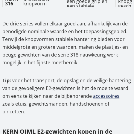
een goede grip en
knopge
316
knopvorm
een stabiele
geschi
constructie
nauwke
belangrijk zijn
kalibra
ijkbaar
De drie series vullen elkaar goed aan, afhankelijk van de
Voor kleinere
benodigde nominale waarde en het toepassingsgebied.
gewichtsbereiken in
Fijnere
Terwijl de knopvormen stabiele hantering bieden voor
laboratoria en
schaal
KERN
Cilindrische
kwaliteitscontrole,
compa
middelgrote en grotere waarden, maken de plaatjes- en
317
knopvorm
dezelfde constructie
constru
als 316, maar met
ijking
beugelgewichten van de serie 318 nauwkeurig werk
andere
beschi
mogelijk in het fijnste meetbereik.
gewichtsverdelingen
Combin
precisi
Tip:
voor het transport, de opslag en de veilige hantering
Voor zeer kleine
en
nominale waarden
geomet
van de gevoeligere E2-gewichten is het de moeite waard
Plaatvormen &
KERN
(mg–g), waarbij een
beugel
geometrische
om eens te kijken naar de bijbehorende
accessoires
,
318
platte vorm of
bijzon
beugelgewichten
duidelijke geometrie
gemakke
zoals etuis, gewichtsmanden, handschoenen of
noodzakelijk is
herken
pincetten.
ijking
beschi
KERN OIML E2-gewichten kopen in de