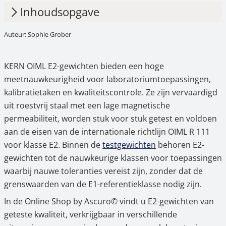
Inhoudsopgave
Auteur: Sophie Grober
1.
OIML E2 – hoge nauwkeurigheid voor
laboratoria en kwaliteitscontrole
KERN OIML E2-gewichten bieden een hoge
2.
Kenmerken & bijzonderheden van de KERN
meetnauwkeurigheid voor laboratoriumtoepassingen,
OIML E2-gewichten
kalibratietaken en kwaliteitscontrole. Ze zijn vervaardigd
3.
Typische toepassingsgebieden van de OIML
uit roestvrij staal met een lage magnetische
E2-gewichten
permeabiliteit, worden stuk voor stuk getest en voldoen
aan de eisen van de internationale richtlijn OIML R 111
4.
Bijzonderheden van de KERN-series 316,
voor klasse E2. Binnen de
testgewichten
behoren E2-
317 en 318
gewichten tot de nauwkeurige klassen voor toepassingen
waarbij nauwe toleranties vereist zijn, zonder dat de
5.
KERN OIML E2-gewichten kopen in de
grenswaarden van de E1-referentieklasse nodig zijn.
Ascuro© online shop
In de Online Shop by Ascuro© vindt u E2-gewichten van
geteste kwaliteit, verkrijgbaar in verschillende