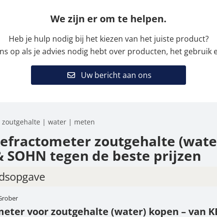
We zijn er om te helpen.
Heb je hulp nodig bij het kiezen van het juiste product?
 op als je advies nodig hebt over producten, het gebruik e
Uw bericht aan ons
 zoutgehalte | water | meten
efractometer zoutgehalte (water
 SOHN tegen de beste prijzen
dsopgave
Grober
actometer voor zoutgehalte (water) kopen – van KER
eter voor zoutgehalte (water) kopen – van 
 scherpe prijzen