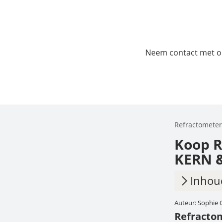
Neem contact met ons
Refractometer
Koop R
KERN &
Inhou
Auteur: Sophie 
1.
Refr
Refractom
tegen