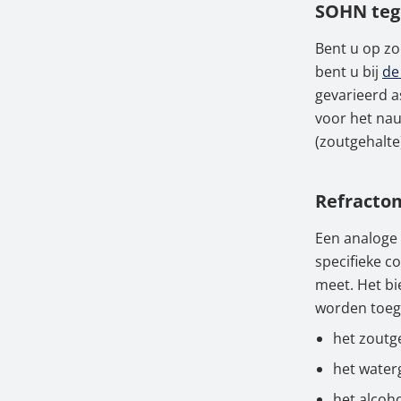
SOHN teg
2.
Refra
Bent u op z
3.
Refr
bent u bij
de
bij o
gevarieerd 
voor het na
4.
Onze 
(zoutgehalte)
5.
Refr
voor
Refractom
Een analoge
specifieke c
meet. Het bi
worden toeg
het zoutg
het water
het alcoho