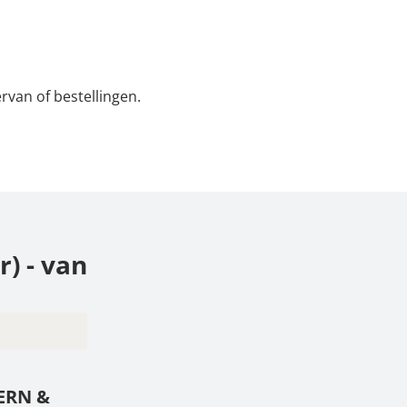
rvan of bestellingen.
) - van
N & SOHN
KERN &