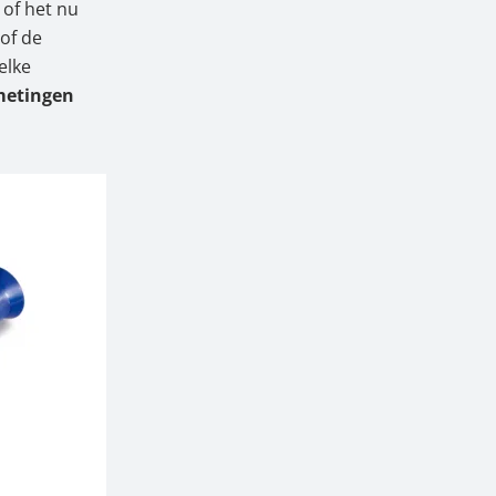
 of het nu
of de
elke
metingen