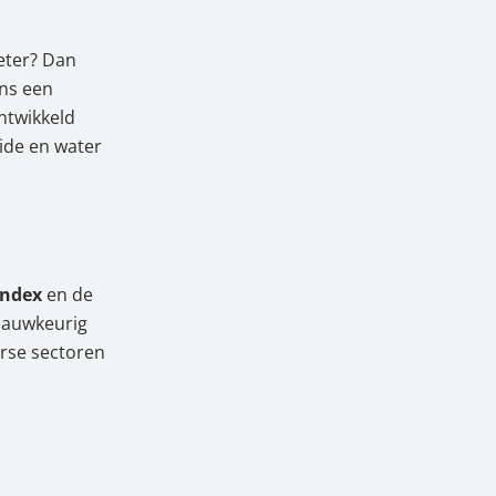
eter? Dan
der risico
ons een
ontwikkeld
ide en water
er
index
en de
 nauwkeurig
erse sectoren