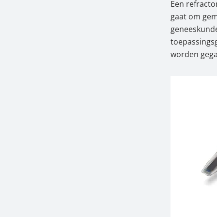
Een refracto
gaat om gemm
geneeskunde.
toepassingsg
worden gega