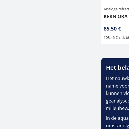
Analoge refra
KERN ORA 
85,50 €
103,46 € incl. b
Het bel
Het nauwk
name voo
kunnen vl
geanalysee
milieubew
In de aqua
omstandigh