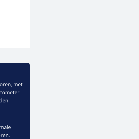
toren, met
ctometer
rden
imale
ren.