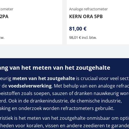
ctometer
Analoge refractometer
2PA
KERN ORA 5PB
81,00 €
tw.
98,01 € incl. btw.
ang van het meten van het zoutgehalte
eurig
meten van het zoutgehalte
is cruciaal voor veel sec
r de
voedselverwerking
. Met behulp van een analoge refra
oeistoffen zoals soepen, sauzen of dranken nauwkeurig wo
rd. Ook in de drankenindustrie, de chemische industrie,
aking en onderzoek worden refractometers gebruikt.
ristiek is het meten van het zoutgehalte onmisbaar om opt
eden voor koralen, vissen en andere zeedieren te garande