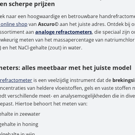
en scherpe prijzen
ctometers: alles meetbaar met het juiste model
oek naar een hoogwaardige en betrouwbare handrefractom
actometer zoutgehalte (analoog) van KERN & SOHN zon
 online shop
van
Ascuro©
aan het juiste adres. Ontdek bij 
ns testen
assortiment aan
analoge refractometers
, die speciaal zijn 
uwkeurig meten van het massapercentage van natriumchlor
professionele reparatieservice
 en het NaCl-gehalte (zout) in water.
actometer zoutgehalte (analoog) van KERN & SOHN hi
delig kopen
eters: alles meetbaar met het juiste model
refractometer
is een veelzijdig instrument dat de
brekings
oncentraties van heldere vloeistoffen, gels en vaste stoffen
edt verschillende meet- en analysemogelijkheden die in div
epast. Hiertoe behoort het meten van:
ehalte in zeewater
gehalte in honing
lgehalte in wijn