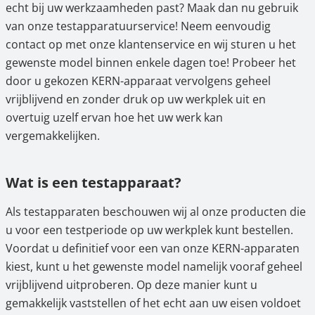
testen?
echt bij uw werkzaamheden past? Maak dan nu gebruik
van onze testapparatuurservice! Neem eenvoudig
Hangende weegschalen
Orgelschalen
Weegschaal inclusief software
Spannings- en compressiebelastingcellen
Videomicroscopen
Toepassingen voor experts
Suiker
Newton-gewichten
Geluidsniveaumeter
Overig
2.1
Voordelen van testapparatuur
contact op met onze klantenservice en wij sturen u het
2.2
Deze apparaten kunt u bij ons testen
gewenste model binnen enkele dagen toe! Probeer het
Kraanweegschalen
Accessoires
Trekapparaten
Externe verlichting
Universele toepassingen
Kleurmeting
door u gekozen KERN-apparaat vervolgens geheel
2.3
Zo eenvoudig kunt u onze KERN-producten
vrijblijvend en zonder druk op uw werkplek uit en
Bankweegschaal
Microscoop camera's
Accessoires
testen
overtuig uzelf ervan hoe het uw werk kan
vergemakkelijken.
3.
Onze tevredenheidsgarantie voor u
Accessoires
4.
Test de hoogwaardige meetinstrumenten
Wat is een testapparaat?
van KERN & SOHN zonder risico bij ons
Als testapparaten beschouwen wij al onze producten die
u voor een testperiode op uw werkplek kunt bestellen.
Voordat u definitief voor een van onze KERN-apparaten
kiest, kunt u het gewenste model namelijk vooraf geheel
vrijblijvend uitproberen. Op deze manier kunt u
gemakkelijk vaststellen of het echt aan uw eisen voldoet