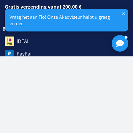
Gratis verzending vanaf 200,00 €
anders 16,50 € verzendkosten (NL)
Vraag het aan Flo! Onze AI-adviseur helpt u graag
verder.
Betaalmethoden
iDEAL
PayPal
Creditcard
Factuur
Vooruitbetaling