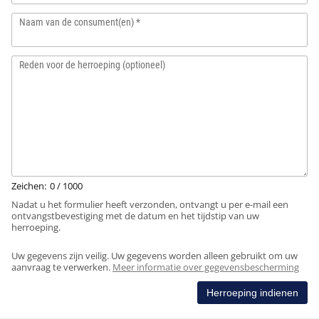
Naam van de consument(en)
Hangende weegschalen
Orgelschalen
Weegschaal inclusief software
Spannings- en compressiebelastingcellen
Videomicroscopen
Toepassingen voor experts
Suiker
Newton-gewichten
Geluidsniveaumeter
Overig
Kraanweegschalen
Accessoires
Trekapparaten
Externe verlichting
Universele toepassingen
Kleurmeting
Reden voor de herroeping (optioneel)
Bankweegschaal
Microscoop camera's
Accessoires
Accessoires
0
/ 1000
Nadat u het formulier heeft verzonden, ontvangt u per e-mail een
ontvangstbevestiging met de datum en het tijdstip van uw
herroeping.
Uw gegevens zijn veilig. Uw gegevens worden alleen gebruikt om uw
word
aanvraag te verwerken.
Meer informatie over gegevensbescherming
Herroeping indienen