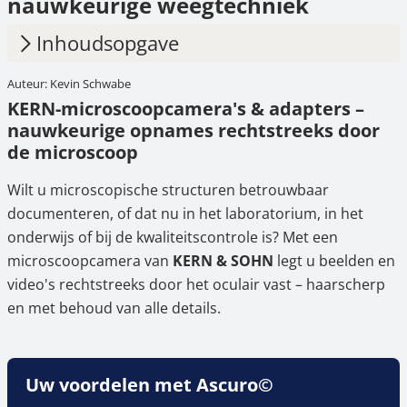
nauwkeurige weegtechniek
Inhoudsopgave
Auteur: Kevin Schwabe
1.
KERN-microscoopcamera's & adapters –
KERN-microscoopcamera's & adapters –
nauwkeurige opnames rechtstreeks door de
nauwkeurige opnames rechtstreeks door
microscoop
de microscoop
2.
Welke microscoopcamera past bij uw
Wilt u microscopische structuren betrouwbaar
toepassing?
documenteren, of dat nu in het laboratorium, in het
3.
Welke aansluiting is de juiste?
onderwijs of bij de kwaliteitscontrole is? Met een
microscoopcamera van
KERN & SOHN
legt u beelden en
4.
Koop nu een KERN-microscoopcamera of -
video's rechtstreeks door het oculair vast – haarscherp
adapter
en met behoud van alle details.
Uw voordelen met Ascuro©