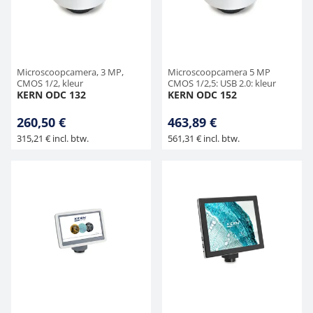
Hangende weegschalen
Orgelschalen
Weegschaal inclusief software
Spannings- en compressiebelastingcellen
Toepassingen voor experts
Suiker
Newton-gewichten
Geluidsniveaumeter
Overig
Kraanweegschalen
Accessoires
Trekapparaten
Universele toepassingen
Kleurmeting
Microscoopcamera, 3 MP,
Microscoopcamera 5 MP
CMOS 1/2, kleur
CMOS 1/2,5: USB 2.0: kleur
KERN ODC 132
KERN ODC 152
Bankweegschaal
Accessoires
260,50 €
463,89 €
315,21 € incl. btw.
561,31 € incl. btw.