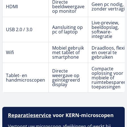
Directe
Geen pc nodig,
HDMI
beeldweergave
zonder vertragi
op monitor
Live-preview,
Aansluiting op
beeldopslag,
USB 2.0 / 3.0
pc of laptop
software-
integratie
Mobiel gebruik
Draadloos, flexi
Wifi
met tablet of
en overal te
smartphone
gebruiken
Compacte
Directe
oplossing voor
Tablet- en
weergave op
mobiele of
handmicroscopen
geïntegreerd
ruimtebesparen
display
toepassingen
Reparatieservice
voor KERN-microscopen
Vertoont uw
microscoop
afwijkingen of werkt hij