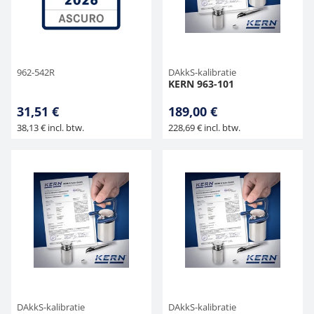
Hangende weegschalen
Orgelschalen
Weegschaal inclusief software
Spannings- en compressiebelastingcellen
Videomicroscopen
Toepassingen voor experts
Suiker
Newton-gewichten
Geluidsniveaumeter
Overig
Kraanweegschalen
Accessoires
Trekapparaten
Externe verlichting
Universele toepassingen
Kleurmeting
962-542R
DAkkS-kalibratie
KERN 963-101
Bankweegschaal
Microscoop camera's
Accessoires
31,51 €
189,00 €
38,13 € incl. btw.
228,69 € incl. btw.
Accessoires
DAkkS-kalibratie
DAkkS-kalibratie