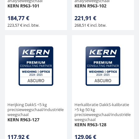
analyseweegschaal
analyseweegschaal
KERN R963-101
KERN R963-102
184,77 €
221,91 €
223,57 € incl. btw.
268,51 € incl. btw.
Herijking DakkS <5 kg
Herkalibratie DakkS-kalibratie
precisieweegschaal/industriële
>5 kg-50 kg
weegschaal
precisieweegschaal/industriële
KERN R963-127
weegschaal
KERN R963-128
117,92 €
129,06 €