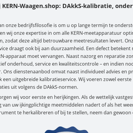
ij KERN-Waagen.shop: DAkkS-kalibratie, onde
n onze bedrijfsfilosofie is om u op lange termijn te onders
n wij onze expertise in om alle KERN-meetapparatuur opti
 zodat deze altijd betrouwbare meetresultaten levert. On
vice draagt ook bij aan duurzaamheid. Een defect betekent 
N-apparaat moet vervangen. Naast nazorg en reparatie zor
ief onderhoud, service en kwaliteitscontrole – en indien no
er. Ons dienstenaanbod omvat naast individueel advies en p
k een uitgebreide kalibratieservice. Wij voeren zowel eerste 
raties uit volgens de DAkkS-normen.
rgen wij voor eerste en herijkingen. Als de wettelijk vastges
ng van uw ijkingplichtige meetmiddelen nadert of als het weer
ument te herkalibreren of bij te stellen, neem dan gewoon