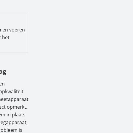
n en voeren
t het
ag
en
opkwaliteit
-meetapparaat
ect opmerkt,
m in plaats
eegapparaat,
robleem is