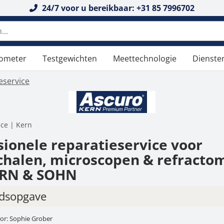
24/7 voor u bereikbaar: +31 85 7996702
n doorzoeken
tometer
Testgewichten
Meettechnologie
Dienste
eservice
ice | Kern
sionele reparatieservice voor
halen, microscopen & refracto
ERN & SOHN
dsopgave
tor: Sophie Grober
belangrijkste zorg