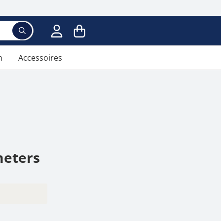
Voer een zoekterm in; er verschijnen suggesties ter
n
Accessoires
meters