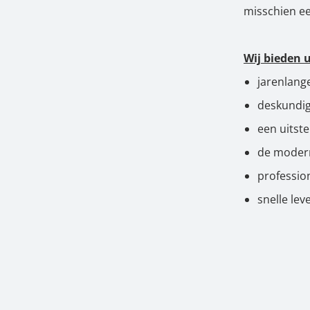
misschien e
Wij bieden 
jarenlang
deskundig
een uitst
de modern
professio
snelle le