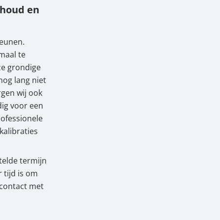
rhoud en
teunen.
maal te
ze grondige
nog lang niet
gen wij ook
dig voor een
rofessionele
kalibraties
telde termijn
 tijd is om
 contact met