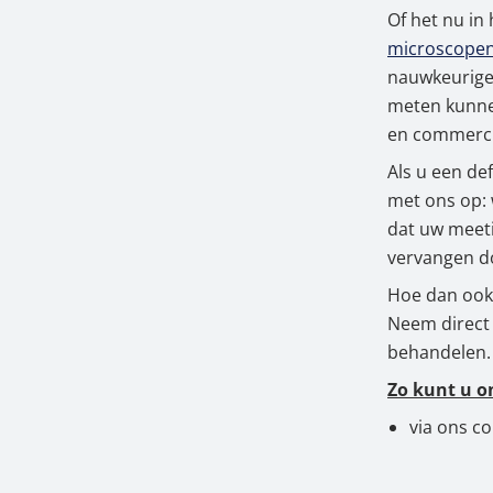
Of het nu in 
2.
De vo
Hangende weegschalen
Orgelschalen
Weegschaal inclusief software
Spannings- en compressiebelastingcellen
Videomicroscopen
Toepassingen voor experts
Suiker
Newton-gewichten
Geluidsniveaumeter
Overig
microscope
nauwkeurige 
3.
Extra
Kraanweegschalen
Accessoires
Trekapparaten
Externe verlichting
Universele toepassingen
Kleurmeting
meten kunnen
en commerci
Bankweegschaal
Microscoop camera's
Accessoires
Als u een de
met ons op: 
Accessoires
dat uw meeti
vervangen do
Hoe dan ook:
Neem direct 
behandelen.
Zo kunt u o
via ons c