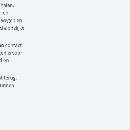
halen,
n en
t wegen en
d en ijking
chappelijke
an contact
rgen ervoor
d en
t terug.
 kunnen