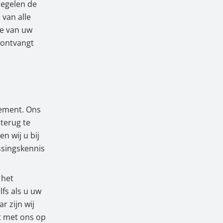
regelen de
van alle
se van uw
 ontvangt
gement. Ons
terug te
n wij u bij
ssingskennis
 het
fs als u uw
r zijn wij
t met ons op