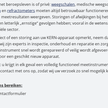
het beroepsleven is of privé:
weegschalen
, medische weegsc
ordelen van onze reparatieservice in één oogopslag
n
en
refractometers
moeten altijd betrouwbaar functionere
meetresultaten weergeven. Storingen of afwijkingen bij he
's bij KERN-Waagen.shop: DAkkS-kalibratie, onderhou
 letterlijk „ernstige“ gevolgen hebben; vooral in de wetens
ële sector.
fect of een storing aan uw KERN-apparaat opmerkt, neem d
wij zijn experts in inspectie, onderhoud en reparatie en zo
nstrument snel wordt gerepareerd of veilig wordt afgevoer
or een geschikt nieuw apparaat.
 u krijgt in elk geval een volledig functioneel meetinstrumen
contact met ons op, zodat wij uw verzoek zo snel mogelijk
ns bereiken:
ontactformulier