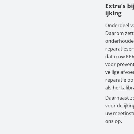
Extra's b
ijking
Onderdeel va
Daarom zette
onderhouden,
reparatieser
dat u uw KER
voor prevent
veilige afvo
reparatie oo
als herkalib
Daarnaast zo
voor de ijki
uw meetinstr
ons op.