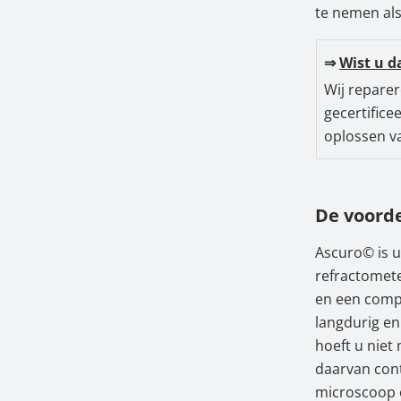
te nemen als
⇒
Wist u d
Wij repare
gecertifice
oplossen v
De voorde
Ascuro© is u
refractomete
en een compl
langdurig en
hoeft u niet
daarvan cont
microscoop o