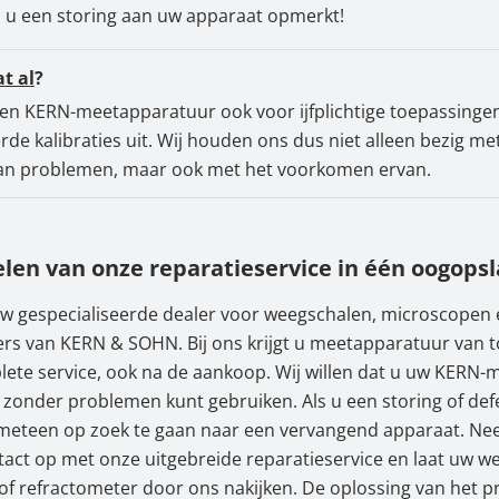
 u een storing aan uw apparaat opmerkt!
at al
?
ren KERN-meetapparatuur ook voor ijfplichtige toepassinge
erde kalibraties uit. Wij houden ons dus niet alleen bezig me
an problemen, maar ook met het voorkomen ervan.
len van onze reparatieservice in één oogopsl
w gespecialiseerde dealer voor weegschalen, microscopen 
rs van KERN & SOHN. Bij ons krijgt u meetapparatuur van t
ete service, ook na de aankoop. Wij willen dat u uw KERN
 zonder problemen kunt gebruiken. Als u een storing of def
 meteen op zoek te gaan naar een vervangend apparaat. Nee
act op met onze uitgebreide reparatieservice en laat uw w
f refractometer door ons nakijken. De oplossing van het p