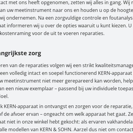
act met ons heeft opgenomen, zetten wij alles in gang. Wij 
van uw meetinstrument naar ons en houden u op de hoogte 
wij ondernemen. Na een zorgvuldige controle en foutanaly
t informeren wij u over de opties waaruit u kunt kiezen. U
kostenraming voor de uit te voeren reparaties.
ngrijkste zorg
oeren van de reparaties volgen wij een strikt kwaliteitsmana
 een volledig intact en soepel functionerend KERN-apparaat 
uw meetinstrument niet meer gerepareerd kan worden, helpe
an een nieuw exemplaar – passend bij uw individuele toepa
oel.
k KERN-apparaat in ontvangst en zorgen voor de reparatie,
 de afvoer ervan – ongeacht om welk apparaat het gaat. Zel
t niet in onze winkel hebt gekocht: als ervaren vakhandelaa
alle modellen van KERN & SOHN. Aarzel dus niet om contac