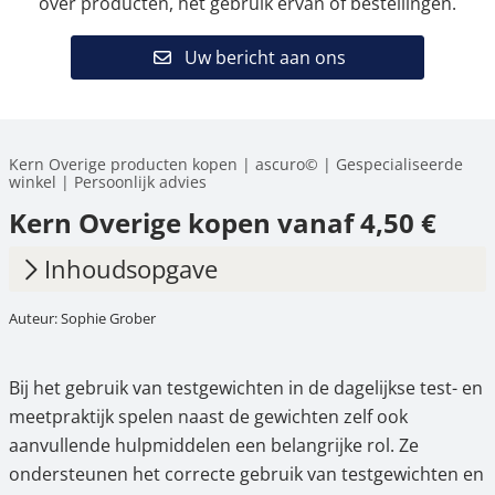
over producten, het gebruik ervan of bestellingen.
Uw bericht aan ons
Kern Overige producten kopen | ascuro© | Gespecialiseerde
winkel | Persoonlijk advies
Kern Overige kopen vanaf 4,50 €
Inhoudsopgave
Auteur: Sophie Grober
1.
Waarvoor worden aanvullende accessoires
voor KERN-controlegewichten gebruikt?
Bij het gebruik van testgewichten in de dagelijkse test- en
2.
Overzicht van overige accessoires
meetpraktijk spelen naast de gewichten zelf ook
3.
Praktische aanvullingen voor het dagelijkse
aanvullende hulpmiddelen een belangrijke rol. Ze
test- en meetwerk
ondersteunen het correcte gebruik van testgewichten en