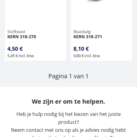
Hangende weegschalen
Orgelschalen
Weegschaal inclusief software
Spannings- en compressiebelastingcellen
Videomicroscopen
Toepassingen voor experts
Suiker
Newton-gewichten
Geluidsniveaumeter
Overig
Kraanweegschalen
Accessoires
Trekapparaten
Externe verlichting
Universele toepassingen
Kleurmeting
Stofkwast
Blaasbalg
KERN 318-270
KERN 318-271
Bankweegschaal
Microscoop camera's
Accessoires
4,50 €
8,10 €
5,45 € incl. btw.
9,80 € incl. btw.
Accessoires
Pagina 1 van 1
We zijn er om te helpen.
Heb je hulp nodig bij het kiezen van het juiste
product?
Neem contact met ons op als je advies nodig hebt