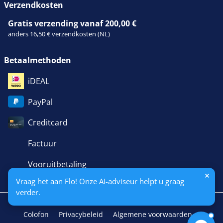
Verzendkosten
Gratis verzending vanaf 200,00 €
anders 16,50 € verzendkosten (NL)
Betaalmethoden
iDEAL
PayPal
Creditcard
Factuur
Vooruitbetaling
Vraag het aan Flo! Onze AI-adviseur helpt u graag
verder.
Colofon
Privacybeleid
Algemene voorwaarden