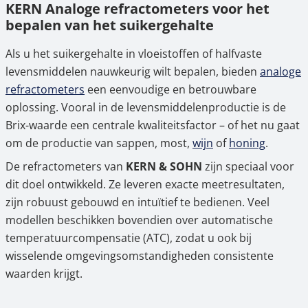
KERN Analoge refractometers voor het
bepalen van het suikergehalte
bepalen van het suikergehalte
2.
Typische toepassingsgebieden voor
Als u het suikergehalte in vloeistoffen of halfvaste
suikergehaltebepaling
levensmiddelen nauwkeurig wilt bepalen, bieden
analoge
3.
Professionele service voor uw
refractometers
een eenvoudige en betrouwbare
meetapparatuur
oplossing. Vooral in de levensmiddelenproductie is de
Brix-waarde een centrale kwaliteitsfactor – of het nu gaat
4.
Koop nu een analoge refractometer voor
om de productie van sappen, most,
wijn
of
honing
.
suikergehalte bij Ascuro©
De refractometers van
KERN & SOHN
zijn speciaal voor
dit doel ontwikkeld. Ze leveren exacte meetresultaten,
zijn robuust gebouwd en intuïtief te bedienen. Veel
modellen beschikken bovendien over automatische
temperatuurcompensatie (ATC), zodat u ook bij
wisselende omgevingsomstandigheden consistente
waarden krijgt.