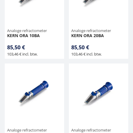
Hangende weegschalen
Orgelschalen
Weegschaal inclusief software
Spannings- en compressiebelastingcellen
Videomicroscopen
Suiker
Newton-gewichten
Geluidsniveaumeter
Overig
Kraanweegschalen
Accessoires
Trekapparaten
Externe verlichting
Universele toepassingen
Kleurmeting
Analoge refractometer
Analoge refractometer
KERN ORA 10BA
KERN ORA 20BA
Bankweegschaal
Microscoop camera's
Accessoires
85,50 €
85,50 €
103,46 € incl. btw.
103,46 € incl. btw.
Accessoires
Analoge refractometer
Analoge refractometer