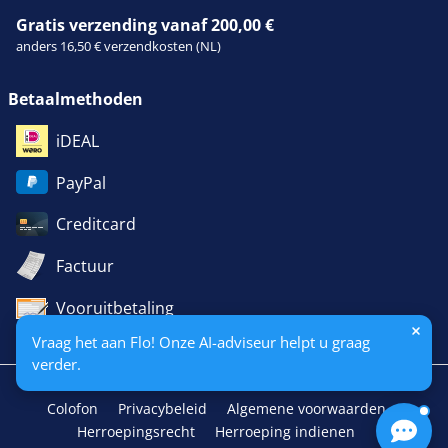
Gratis verzending vanaf 200,00 €
anders 16,50 € verzendkosten (NL)
Betaalmethoden
iDEAL
PayPal
Creditcard
Factuur
Vooruitbetaling
Vraag het aan Flo! Onze AI-adviseur helpt u graag
verder.
Colofon
Privacybeleid
Algemene voorwaarden
Herroepingsrecht
Herroeping indienen