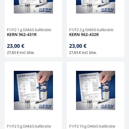
Hangende weegschalen
Orgelschalen
Weegschaal inclusief software
Spannings- en compressiebelastingcellen
Videomicroscopen
Toepassingen voor experts
Suiker
Newton-gewichten
Geluidsniveaumeter
Overig
Kraanweegschalen
Accessoires
Trekapparaten
Externe verlichting
Universele toepassingen
Kleurmeting
F1/F2 1 g DAkkS-kalibratie
F1/F2 2 g DAkkS-kalibratie
KERN 962-431R
KERN 962-432R
Bankweegschaal
Microscoop camera's
Accessoires
23,00 €
23,00 €
27,83 € incl. btw.
27,83 € incl. btw.
Accessoires
F1/F2 5 g DAkkS-kalibratie
F1/F2 10 g DAkkS-kalibratie