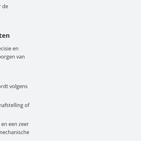
r de
ten
cisie en
rborgen van
ordt volgens
afstelling of
 en een zeer
 mechanische