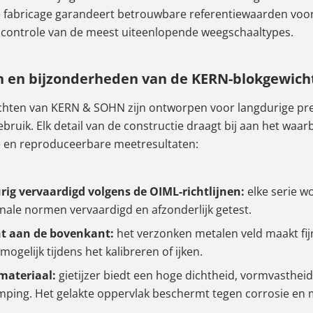
 fabricage garandeert betrouwbare referentiewaarden voo
 controle van de meest uiteenlopende weegschaaltypes.
n en bijzonderheden van de KERN-blokgewich
chten van KERN & SOHN zijn ontworpen voor langdurige pre
bruik. Elk detail van de constructie draagt bij aan het waa
 en reproduceerbare meetresultaten:
g vervaardigd volgens de OIML-richtlijnen:
elke serie w
onale normen vervaardigd en afzonderlijk getest.
nt aan de bovenkant:
het verzonken metalen veld maakt fijn
 mogelijk tijdens het kalibreren of ijken.
materiaal:
gietijzer biedt een hoge dichtheid, vormvastheid
ping. Het gelakte oppervlak beschermt tegen corrosie en