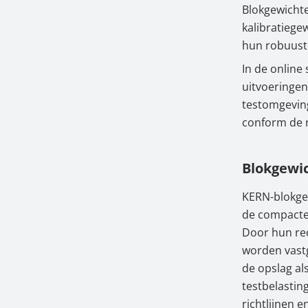
Blokgewicht
3.
Typi
kalibratiege
hun robuuste
4.
Bijz
In de online
5.
KERN
uitvoeringen 
testomgevin
conform de 
Blokgewic
KERN-blokgew
de compacte 
Door hun re
worden vastg
de opslag al
testbelastin
richtlijnen 