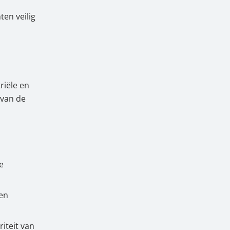
en veilig
riële en
 van de
e
 en
iteit van