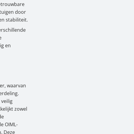
betrouwbare
rtuigen door
 stabiliteit.
erschillende
e
ig en
zer, waarvan
erdeling.
veilig
elijkt zowel
de
le OIML-
n. Deze