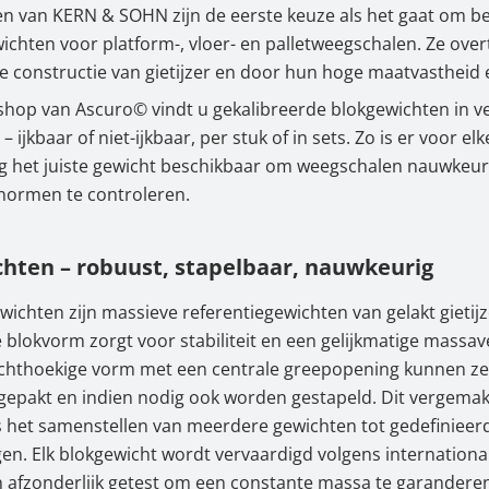
en van KERN & SOHN zijn de eerste keuze als het gaat om 
sche toepassingsgebieden van blokgewichten
wichten voor platform-, vloer- en palletweegschalen. Ze ove
 constructie van gietijzer en door hun hoge maatvastheid en
onderheden van de KERN-series 356 en 366
 shop van Ascuro© vindt u gekalibreerde blokgewichten in v
 blokgewichten nu kopen in de Ascuro© Online Shop
– ijkbaar of niet-ijkbaar, per stuk of in sets. Zo is er voor elk
g het juiste gewicht beschikbaar om weegschalen nauwkeur
normen te controleren.
hten – robuust, stapelbaar, nauwkeurig
ichten zijn massieve referentiegewichten van gelakt gietij
blokvorm zorgt voor stabiliteit en een gelijkmatige massav
chthoekige vorm met een centrale greepopening kunnen ze 
epakt en indien nodig ook worden gestapeld. Dit vergemakk
s het samenstellen van meerdere gewichten tot gedefinieer
gen. Elk blokgewicht wordt vervaardigd volgens internationa
en afzonderlijk getest om een constante massa te garandere