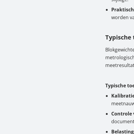
Praktisch
worden va
Typische
Blokgewicht
metrologisc
meetresultate
Typische to
Kalibrati
meetnauwk
Controle 
documenta
Belasting