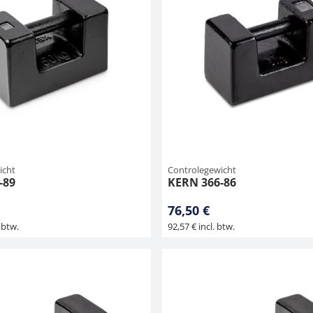
icht
Controlegewicht
-89
KERN 366-86
76,50 €
 btw.
92,57 € incl. btw.