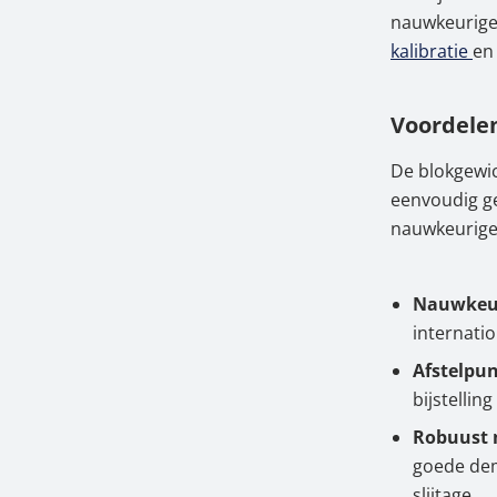
nauwkeurige
kalibratie
en
Voordele
De blokgewi
eenvoudig ge
nauwkeurige
Nauwkeuri
internati
Afstelpu
bijstelling
Robuust 
goede dem
slijtage.