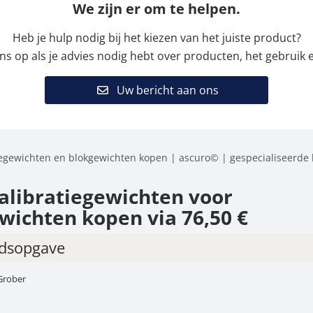
We zijn er om te helpen.
Heb je hulp nodig bij het kiezen van het juiste product?
 op als je advies nodig hebt over producten, het gebruik e
Uw bericht aan ons
iegewichten en blokgewichten kopen | ascuro© | gespecialiseerde
alibratiegewichten voor
wichten kopen via 76,50 €
dsopgave
Grober
gewichten – robuust, stapelbaar, nauwkeurig
delen en bijzonderheden van de KERN-blokgewichten