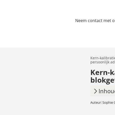
Neem contact met ons
Kern-kalibrat
persoonlijk ad
Kern-k
blokge
Inhou
Auteur: Sophie 
1.
Blok
2.
Voor