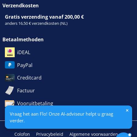
Verzendkosten
Gratis verzending vanaf 200,00 €
anders 16,50 € verzendkosten (NL)
Betaalmethoden
iDEAL
PayPal
Creditcard
Factuur
Vooruitbetaling
Vraag het aan Flo! Onze AI-adviseur helpt u graag
verder.
Colofon
Privacybeleid
Algemene voorwaarden