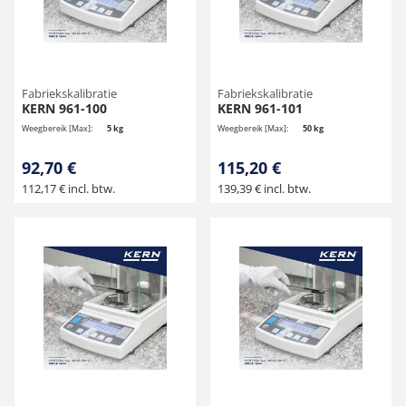
Hangende weegschalen
Orgelschalen
Spannings- en compressiebelastingcellen
Videomicroscopen
Toepassingen voor experts
Suiker
Newton-gewichten
Geluidsniveaumeter
Overig
Kraanweegschalen
Trekapparaten
Externe verlichting
Universele toepassingen
Kleurmeting
Fabriekskalibratie
Fabriekskalibratie
KERN 961-100
KERN 961-101
Bankweegschaal
Microscoop camera's
Accessoires
Weegbereik [Max]:
5 kg
Weegbereik [Max]:
50 kg
92,70 €
115,20 €
Accessoires
112,17 € incl. btw.
139,39 € incl. btw.