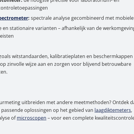
otometer:
de hoogste precisie voor laboratorium- en
scontroletoepassingen
pectrometer
:
spectrale analyse gecombineerd met mobiele fl
 en stationaire varianten – afhankelijk van de werkomgevin
eisten
zoals witstandaarden, kalibratieplaten en beschermkappen 
op zinvolle wijze aan en zorgen voor blijvend betrouwbare
ten.
leurmeting uitbreiden met andere meetmethoden? Ontdek d
 passende oplossingen op het gebied van
laagdiktemeters
,
lyse of
microscopen
– voor een complete kwaliteitscontrole