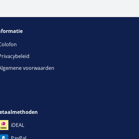
nformatie
Colofon
Privacybeleid
venster geopend
Algemene voorwaarden
etaalmethoden
iDEAL
PayPal