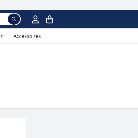
Voer een zoekterm in; er verschijnen suggesties ter
en
Accessoires