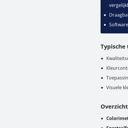
vergelij
Draagbar
Software
Typische
Kwaliteits
Kleurcontr
Toepassin
Visuele kl
Overzich
Colorimet