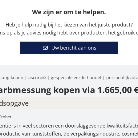
We zijn er om te helpen.
Heb je hulp nodig bij het kiezen van het juiste product?
 op als je advies nodig hebt over producten, het gebruik e
Uw bericht aan ons
ung kopen | ascuro© | gespecialiseerde handel | persoonlijk adv
arbmessung kopen via 1.665,00 
dsopgave
Grober
sche toepassingsgebieden
entie is in veel sectoren een doorslaggevende kwaliteitsfact
zicht van apparaatvarianten
roductie van kunststoffen, de verpakkingsindustrie, cosmet