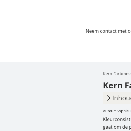
Neem contact met ons
Kern Farbmess
Kern F
Inhou
Auteur: Sophie 
1.
Typi
Kleurconsist
2.
Over
gaat om de p