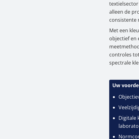
textielsecto
alleen de pr
consistente 
Met een kle
objectief en 
meetmethode
controles to
spectrale kl
Uw voordel
Objectie
Veelzijd
Digitale
laborat
Normconf