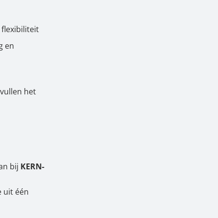
exibiliteit
g en
vullen het
an bij
KERN-
 uit één