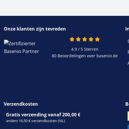
Onze klanten zijn tevreden
I
4.9 van 5
4.9 / 5
Sterren
80 Beoordelingen over basenio.de
wordt in een nieuw 
Verzendkosten
B
Gratis verzending vanaf 200,00 €
anders 16,50 € verzendkosten (NL)