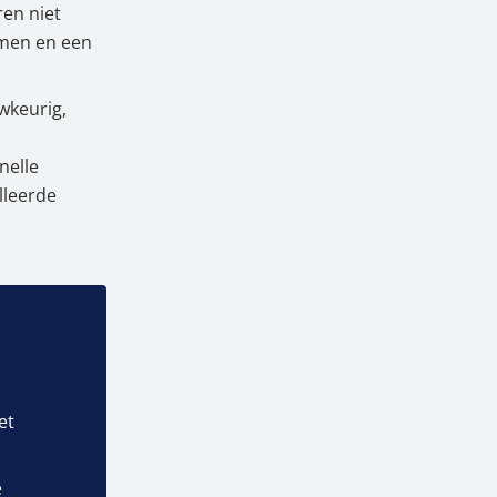
en niet
rmen en een
wkeurig,
nelle
lleerde
et
e