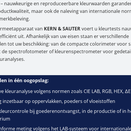
r – nauwkeurige en reproduceerbare kleurwaarden garander
oductkwaliteit, maar ook de naleving van internationale no
merkbeleving.
urmeetapparaat van
KERN & SAUTER
voert u kleurtests nau
efficiënt uit. Afhankelijk van uw eisen staan er verschillende
n tot uw beschikking: van de compacte colorimeter voor s
t de spectrofotometer of kleurenspectrometer voor gedetai
euranalyses.
en in één oogopslag:
ve kleuranalyse volgens normen zoals CIE LAB, RGB, HEX, ΔE
ig inzetbaar op oppervlakken, poeders of vloeistoffen
 kleurcontrole bij goederenontvangst, in de productie of in h
orium
orme meting volgens het LAB-systeem voor international