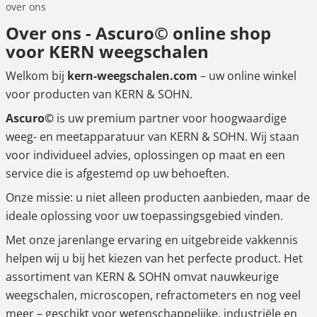
over ons
Over ons - Ascuro© online shop
Hangende weegschalen
Orgelschalen
Weegschaal inclusief software
Spannings- en compressiebelastingcellen
Videomicroscopen
Toepassingen voor experts
Suiker
Newton-gewichten
Geluidsniveaumeter
Overig
voor KERN weegschalen
Kraanweegschalen
Accessoires
Trekapparaten
Externe verlichting
Universele toepassingen
Kleurmeting
Welkom bij
kern-weegschalen.com
– uw online winkel
voor producten van KERN & SOHN.
Bankweegschaal
Microscoop camera's
Accessoires
Ascuro©
is uw premium partner voor hoogwaardige
weeg- en meetapparatuur van KERN & SOHN. Wij staan
Accessoires
voor individueel advies, oplossingen op maat en een
service die is afgestemd op uw behoeften.
Onze missie: u niet alleen producten aanbieden, maar de
ideale oplossing voor uw toepassingsgebied vinden.
Met onze jarenlange ervaring en uitgebreide vakkennis
helpen wij u bij het kiezen van het perfecte product. Het
assortiment van KERN & SOHN omvat nauwkeurige
weegschalen, microscopen, refractometers en nog veel
meer – geschikt voor wetenschappelijke, industriële en