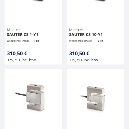
Hangende weegschalen
Orgelschalen
Videomicroscopen
Toepassingen voor experts
Suiker
Newton-gewichten
Geluidsniveaumeter
Overig
Kraanweegschalen
Externe verlichting
Universele toepassingen
Kleurmeting
Meetcel
Meetcel
SAUTER CS 1-Y1
SAUTER CS 10-Y1
Bankweegschaal
Microscoop camera's
Accessoires
Weegbereik [Max]:
1 kg
Weegbereik [Max]:
10 kg
310,50 €
310,50 €
Accessoires
375,71 € incl. btw.
375,71 € incl. btw.