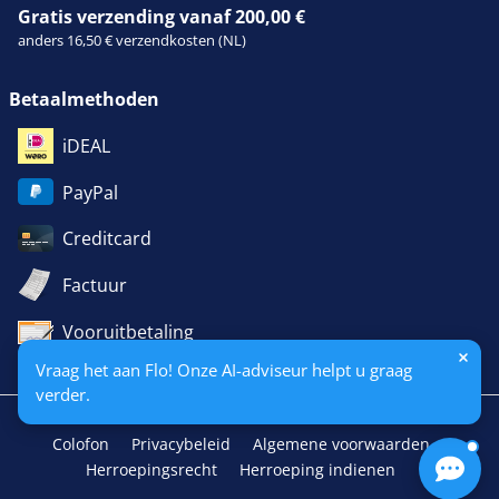
Gratis verzending vanaf 200,00 €
anders 16,50 € verzendkosten (NL)
Betaalmethoden
iDEAL
PayPal
Creditcard
Factuur
Vooruitbetaling
Vraag het aan Flo! Onze AI-adviseur helpt u graag
verder.
Colofon
Privacybeleid
Algemene voorwaarden
Herroepingsrecht
Herroeping indienen