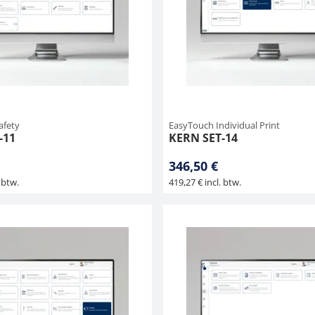
afety
EasyTouch Individual Print
-11
KERN SET-14
346,50 €
 btw.
419,27 € incl. btw.