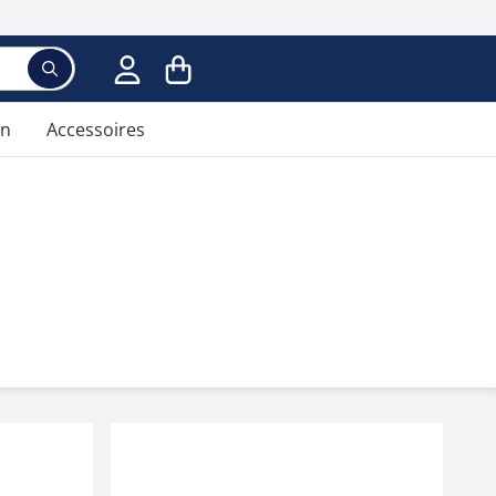
Voer een zoekterm in; er verschijnen suggesties ter
en
Accessoires