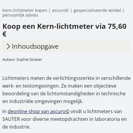
Kern-lichtmeter kopen | ascuro© | gespecialiseerde winkel |
persoonlijk advies
Koop een Kern-lichtmeter via 75,60
€
Inhoudsopgave
Auteur: Sophie Grober
1.
Wat is een lichtmeter?
2.
Typische toepassingen van lichtmeters
Lichtmeters meten de verlichtingssterkte in verschillende
3.
Lichtmeter of LED-lichtmeter – wat is het
werk- en testomgevingen. Ze maken een objectieve
verschil?
beoordeling van de lichtomstandigheden in technische
en industriële omgevingen mogelijk.
4.
Lichtmeter online kopen bij ascuro©
In
de
online shop van ascuro©
vindt u lichtmeters van
SAUTER voor diverse meetopdrachten in laboratoria en
de industrie.