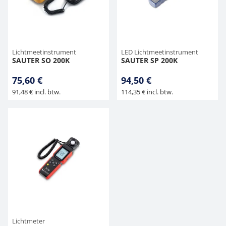
Hangende weegschalen
Orgelschalen
Weegschaal inclusief software
Spannings- en compressiebelastingcellen
Videomicroscopen
Toepassingen voor experts
Suiker
Newton-gewichten
Overig
Kraanweegschalen
Accessoires
Trekapparaten
Externe verlichting
Universele toepassingen
Lichtmeetinstrument
LED Lichtmeetinstrument
SAUTER SO 200K
SAUTER SP 200K
Bankweegschaal
Microscoop camera's
75,60 €
94,50 €
91,48 € incl. btw.
114,35 € incl. btw.
Accessoires
Lichtmeter