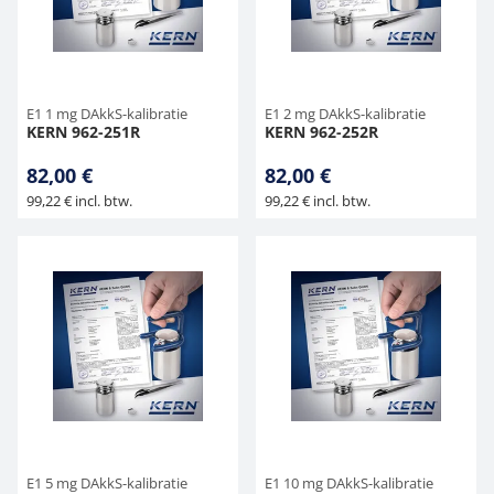
Hangende weegschalen
Orgelschalen
Weegschaal inclusief software
Spannings- en compressiebelastingcellen
Videomicroscopen
Toepassingen voor experts
Suiker
Newton-gewichten
Geluidsniveaumeter
Overig
Kraanweegschalen
Accessoires
Trekapparaten
Externe verlichting
Universele toepassingen
Kleurmeting
E1 1 mg DAkkS-kalibratie
E1 2 mg DAkkS-kalibratie
KERN 962-251R
KERN 962-252R
Bankweegschaal
Microscoop camera's
Accessoires
82,00 €
82,00 €
99,22 € incl. btw.
99,22 € incl. btw.
Accessoires
E1 5 mg DAkkS-kalibratie
E1 10 mg DAkkS-kalibratie