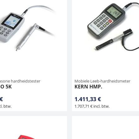
asone hardheidstester
Mobiele Leeb-hardheidsmeter
O 5K
KERN HMP.
 €
1.411,33 €
l. btw.
1.707,71 € incl. btw.