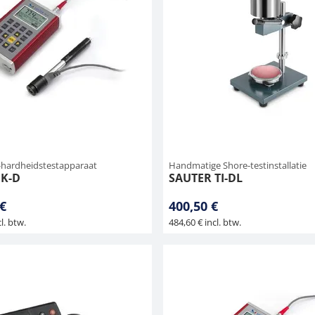
-hardheidstestapparaat
Handmatige Shore-testinstallatie
HK-D
SAUTER TI-DL
 €
400,50 €
l. btw.
484,60 € incl. btw.