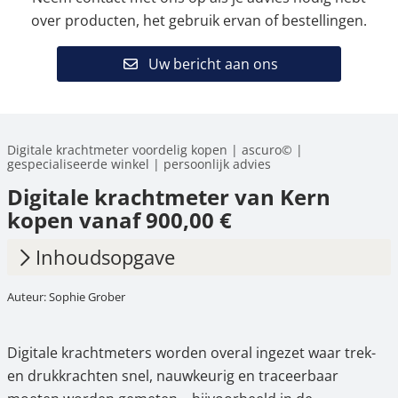
over producten, het gebruik ervan of bestellingen.
Uw bericht aan ons
Digitale krachtmeter voordelig kopen | ascuro© |
gespecialiseerde winkel | persoonlijk advies
Digitale krachtmeter van Kern
kopen vanaf 900,00 €
Inhoudsopgave
Auteur: Sophie Grober
1.
Wat is een digitale krachtmeter en waarvoor
wordt deze gebruikt?
Digitale krachtmeters worden overal ingezet waar trek-
2.
Typische toepassingen van digitale
en drukkrachten snel, nauwkeurig en traceerbaar
krachtmeters