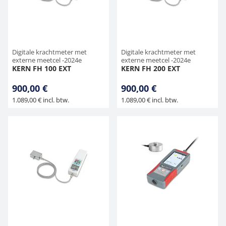
Hangende weegschalen
Orgelschalen
Weegschaal inclusief software
Spannings- en compressiebelastingcellen
Videomicroscopen
Toepassingen voor experts
Suiker
Newton-gewichten
Overig
Kraanweegschalen
Accessoires
Trekapparaten
Externe verlichting
Universele toepassingen
Digitale krachtmeter met
Digitale krachtmeter met
externe meetcel -2024e
externe meetcel -2024e
KERN FH 100 EXT
KERN FH 200 EXT
Bankweegschaal
Microscoop camera's
900,00 €
900,00 €
Accessoires
1.089,00 € incl. btw.
1.089,00 € incl. btw.