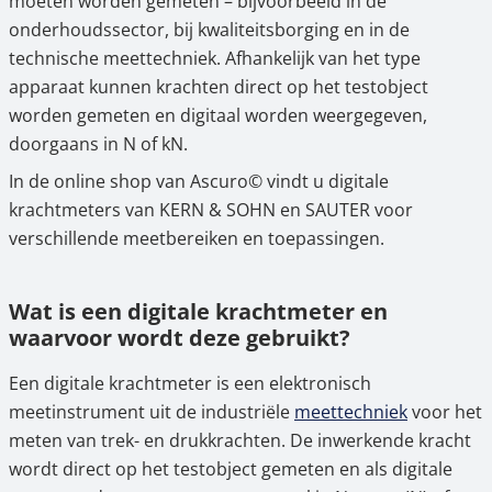
moeten worden gemeten – bijvoorbeeld in de
3.
Krachtmeetsets voor gedefinieerde
onderhoudssector, bij kwaliteitsborging en in de
testtaken
technische meettechniek. Afhankelijk van het type
apparaat kunnen krachten direct op het testobject
4.
Digitale krachtmeters online kopen bij
worden gemeten en digitaal worden weergegeven,
Ascuro©
doorgaans in N of kN.
In de online shop van Ascuro© vindt u digitale
krachtmeters van KERN & SOHN en SAUTER voor
verschillende meetbereiken en toepassingen.
Wat is een digitale krachtmeter en
waarvoor wordt deze gebruikt?
Een digitale krachtmeter is een elektronisch
meetinstrument uit de industriële
meettechniek
voor het
meten van trek- en drukkrachten. De inwerkende kracht
wordt direct op het testobject gemeten en als digitale