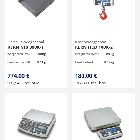
Doorrijdweegschaal
Kraanweegschaal
KERN NIB 300K-1
KERN HCD 100K-2
Weegbereik [Max]:
300 kg
Weegbereik [Max]:
150 kg
Leesbaarheid [d]:
0,1 kg
Leesbaarheid [d]:
0,05 kg
774,00 €
180,00 €
936,54 € incl. btw.
217,80 € incl. btw.