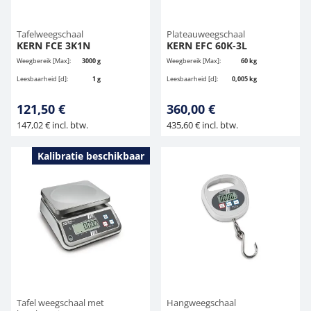
Tafelweegschaal
Plateauweegschaal
KERN FCE 3K1N
KERN EFC 60K-3L
Weegbereik [Max]:
3000 g
Weegbereik [Max]:
60 kg
Leesbaarheid [d]:
1 g
Leesbaarheid [d]:
0,005 kg
121,50 €
360,00 €
147,02 € incl. btw.
435,60 € incl. btw.
Kalibratie beschikbaar
Tafel weegschaal met
Hangweegschaal