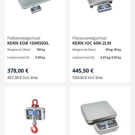
Pakketweegschaal
Plateauweegschaal
KERN EOB 150K50XL
KERN IOC 60K-2LM
Weegbereik [Max]:
150 kg
Weegbereik [Max]:
30 kg; 60 kg
Leesbaarheid [d]:
0,05 kg
Leesbaarheid [d]:
0,01 kg; 0,02 kg
378,00 €
445,50 €
457,38 € incl. btw.
539,06 € incl. btw.