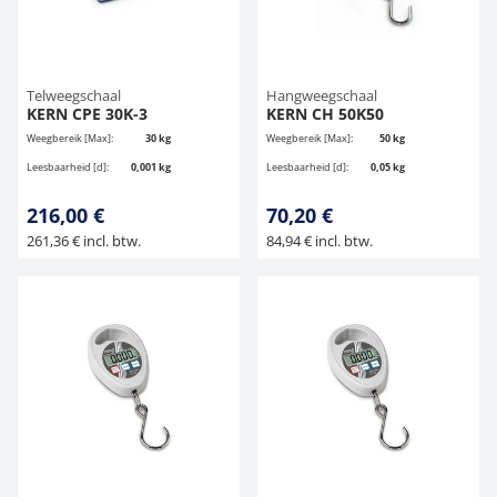
Telweegschaal
Hangweegschaal
KERN CPE 30K-3
KERN CH 50K50
Weegbereik [Max]:
30 kg
Weegbereik [Max]:
50 kg
Leesbaarheid [d]:
0,001 kg
Leesbaarheid [d]:
0,05 kg
216,00 €
70,20 €
261,36 € incl. btw.
84,94 € incl. btw.