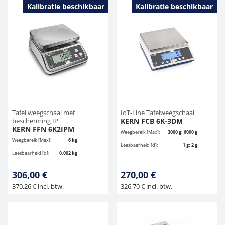
Kalibratie beschikbaar
Kalibratie beschikbaar
Tafel weegschaal met
IoT-Line Tafelweegschaal
bescherming IP
KERN FCB 6K-3DM
KERN FFN 6K2IPM
Weegbereik [Max]:
3000 g; 6000 g
Weegbereik [Max]:
6 kg
Leesbaarheid [d]:
1 g; 2 g
Leesbaarheid [d]:
0,002 kg
306,00 €
270,00 €
370,26 € incl. btw.
326,70 € incl. btw.