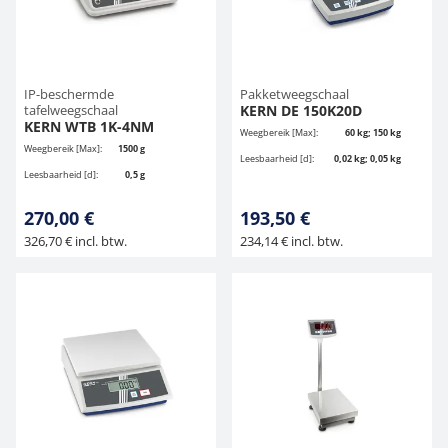
IP-beschermde
Pakketweegschaal
tafelweegschaal
KERN DE 150K20D
KERN WTB 1K-4NM
Weegbereik [Max]:
60 kg; 150 kg
Weegbereik [Max]:
1500 g
Leesbaarheid [d]:
0,02 kg; 0,05 kg
Leesbaarheid [d]:
0,5 g
270,00 €
193,50 €
326,70 € incl. btw.
234,14 € incl. btw.