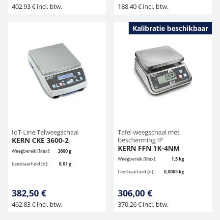
402,93 € incl. btw.
188,40 € incl. btw.
Kalibratie beschikbaar
IoT-Line Telweegschaal
Tafel weegschaal met
KERN CKE 3600-2
bescherming IP
KERN FFN 1K-4NM
Weegbereik [Max]:
3600 g
Weegbereik [Max]:
1,5 kg
Leesbaarheid [d]:
0,01 g
Leesbaarheid [d]:
0,0005 kg
382,50 €
306,00 €
462,83 € incl. btw.
370,26 € incl. btw.