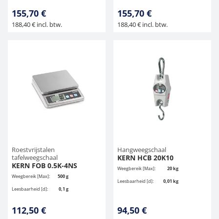
155,70 €
155,70 €
188,40 € incl. btw.
188,40 € incl. btw.
Roestvrijstalen
Hangweegschaal
tafelweegschaal
KERN HCB 20K10
KERN FOB 0.5K-4NS
Weegbereik [Max]:
20 kg
Weegbereik [Max]:
500 g
Leesbaarheid [d]:
0,01 kg
Leesbaarheid [d]:
0,1 g
112,50 €
94,50 €