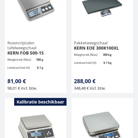
Roestvrijstalen
Pakketweegschaal
tafelweegschaal
KERN EOE 300K100XL
KERN FOB 500-1S
Weegbereik [Max]:
300 kg
Weegbereik [Max]:
500 g
Leesbaarheid [d]:
0,1 kg
Leesbaarheid [d]:
0,1 g
81,00 €
288,00 €
98,01 € incl. btw.
348,48 € incl. btw.
Kalibratie beschikbaar