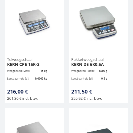
Telweegschaal
Pakketweegschaal
KERN CPE 15K-3
KERN DE 6K0.5A
Weegbereik [Max]:
15 kg
Weegbereik [Max]:
6000 g
Leesbaarheid [d]:
0,0005 kg
Leesbaarheid [d]:
0,5 g
216,00 €
211,50 €
261,36 € incl. btw.
255,92 € incl. btw.