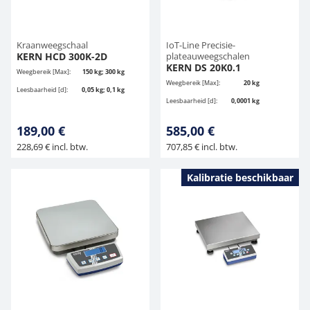
Kraanweegschaal
IoT-Line Precisie-
KERN HCD 300K-2D
plateauweegschalen
KERN DS 20K0.1
Weegbereik [Max]:
150 kg; 300 kg
Weegbereik [Max]:
20 kg
Leesbaarheid [d]:
0,05 kg; 0,1 kg
Leesbaarheid [d]:
0,0001 kg
189,00 €
585,00 €
228,69 € incl. btw.
707,85 € incl. btw.
Kalibratie beschikbaar