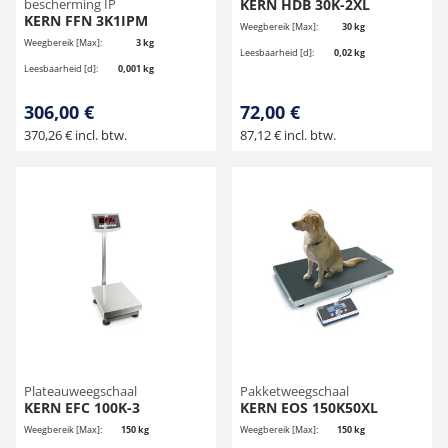
bescherming IP
KERN HDB 30K-2XL
KERN FFN 3K1IPM
Weegbereik [Max]:
30 kg
Weegbereik [Max]:
3 kg
Leesbaarheid [d]:
0,02 kg
Leesbaarheid [d]:
0,001 kg
306,00 €
72,00 €
370,26 € incl. btw.
87,12 € incl. btw.
Plateauweegschaal
Pakketweegschaal
KERN EFC 100K-3
KERN EOS 150K50XL
Weegbereik [Max]:
150 kg
Weegbereik [Max]:
150 kg