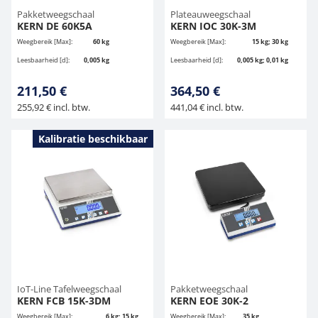
Pakketweegschaal
Plateauweegschaal
KERN DE 60K5A
KERN IOC 30K-3M
Weegbereik [Max]:
60 kg
Weegbereik [Max]:
15 kg; 30 kg
Leesbaarheid [d]:
0,005 kg
Leesbaarheid [d]:
0,005 kg; 0,01 kg
211,50 €
364,50 €
255,92 € incl. btw.
441,04 € incl. btw.
Kalibratie beschikbaar
IoT-Line Tafelweegschaal
Pakketweegschaal
KERN FCB 15K-3DM
KERN EOE 30K-2
Weegbereik [Max]:
6 kg; 15 kg
Weegbereik [Max]:
35 kg