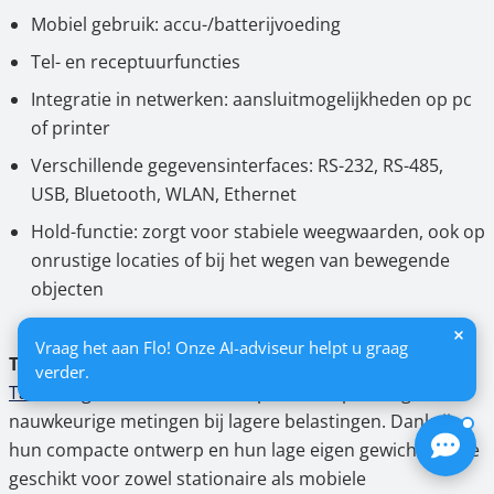
Mobiel gebruik: accu-/batterijvoeding
Tel- en receptuurfuncties
Integratie in netwerken: aansluitmogelijkheden op pc
of printer
Verschillende gegevensinterfaces: RS-232, RS-485,
USB, Bluetooth, WLAN, Ethernet
Hold-functie: zorgt voor stabiele weegwaarden, ook op
onrustige locaties of bij het wegen van bewegende
objecten
Vraag het aan Flo! Onze AI-adviseur helpt u graag
Tafelweegschalen
verder.
Tafelweegschalen
bieden een perfecte oplossing voor
nauwkeurige metingen bij lagere belastingen. Dankzij
hun compacte ontwerp en hun lage eigen gewicht zijn ze
geschikt voor zowel stationaire als mobiele