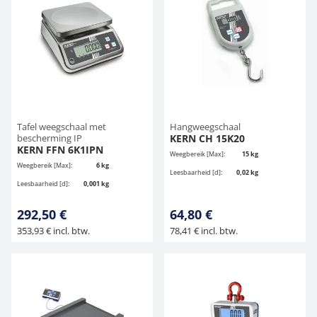
Tafel weegschaal met
Hangweegschaal
bescherming IP
KERN CH 15K20
KERN FFN 6K1IPN
Weegbereik [Max]:
15 kg
Weegbereik [Max]:
6 kg
Leesbaarheid [d]:
0,02 kg
Leesbaarheid [d]:
0,001 kg
292,50 €
64,80 €
353,93 € incl. btw.
78,41 € incl. btw.