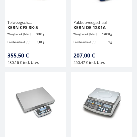
Telweegschaal
Pakketweegschaal
KERN CFS 3K-5
KERN DE 12K1A
Weegbereik [Max]:
3000 g
Weegbereik [Max]:
12000 g
Leesbaarheid [d]:
0,01 g
Leesbaarheid [d]:
1 g
355,50 €
207,00 €
430,16 € incl. btw.
250,47 € incl. btw.