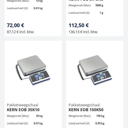
Weegbereik [Max]:
15 kg
Weegbereik [Max]:
5000 g
Leesbaarheid [d]:
0,01 kg
Leesbaarheid [d]:
1 g
72,00 €
112,50 €
87,12 € incl. btw.
136,13 € incl. btw.
Pakketweegschaal
Pakketweegschaal
KERN EOB 35K10
KERN EOB 150K50
Weegbereik [Max]:
35 kg
Weegbereik [Max]:
150 kg
Leesbaarheid [d]:
0,01 kg
Leesbaarheid [d]:
0,05 kg