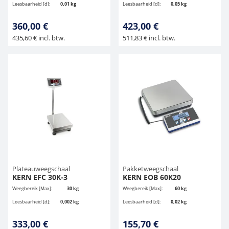
Leesbaarheid [d]:
0,01 kg
Leesbaarheid [d]:
0,05 kg
360,00 €
423,00 €
435,60 € incl. btw.
511,83 € incl. btw.
Plateauweegschaal
Pakketweegschaal
KERN EFC 30K-3
KERN EOB 60K20
Weegbereik [Max]:
30 kg
Weegbereik [Max]:
60 kg
Leesbaarheid [d]:
0,002 kg
Leesbaarheid [d]:
0,02 kg
333,00 €
155,70 €