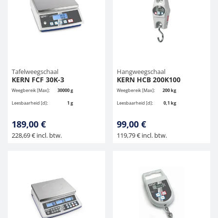
Hangende weegschalen
Orgelschalen
Spannings- en compressiebelastingcellen
Videomicroscopen
Toepassingen voor experts
Suiker
Newton-gewichten
Geluidsniveaumeter
Overig
Kraanweegschalen
Trekapparaten
Externe verlichting
Universele toepassingen
Kleurmeting
Bankweegschaal
Microscoop camera's
Accessoires
Tafelweegschaal
Hangweegschaal
KERN FCF 30K-3
KERN HCB 200K100
Weegbereik [Max]:
30000 g
Weegbereik [Max]:
200 kg
Accessoires
Leesbaarheid [d]:
1 g
Leesbaarheid [d]:
0,1 kg
189,00 €
99,00 €
228,69 € incl. btw.
119,79 € incl. btw.