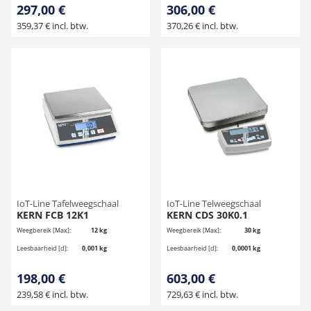
297,00 €
306,00 €
359,37 € incl. btw.
370,26 € incl. btw.
IoT-Line Tafelweegschaal
IoT-Line Telweegschaal
KERN FCB 12K1
KERN CDS 30K0.1
Weegbereik [Max]:
12 kg
Weegbereik [Max]:
30 kg
Leesbaarheid [d]:
0,001 kg
Leesbaarheid [d]:
0,0001 kg
198,00 €
603,00 €
239,58 € incl. btw.
729,63 € incl. btw.