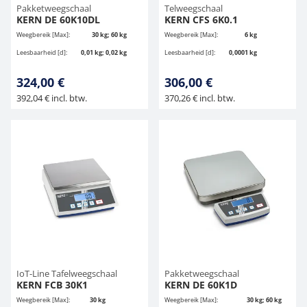
Pakketweegschaal
Telweegschaal
KERN DE 60K10DL
KERN CFS 6K0.1
Weegbereik [Max]:
30 kg; 60 kg
Weegbereik [Max]:
6 kg
Leesbaarheid [d]:
0,01 kg; 0,02 kg
Leesbaarheid [d]:
0,0001 kg
324,00 €
306,00 €
392,04 € incl. btw.
370,26 € incl. btw.
IoT-Line Tafelweegschaal
Pakketweegschaal
KERN FCB 30K1
KERN DE 60K1D
Weegbereik [Max]:
30 kg
Weegbereik [Max]:
30 kg; 60 kg