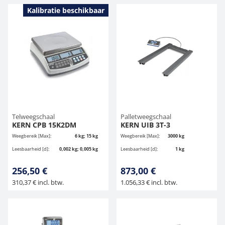
Kalibratie beschikbaar
Telweegschaal
Palletweegschaal
KERN CPB 15K2DM
KERN UIB 3T-3
Weegbereik [Max]:
6 kg; 15 kg
Weegbereik [Max]:
3000 kg
Leesbaarheid [d]:
0,002 kg; 0,005 kg
Leesbaarheid [d]:
1 kg
256,50 €
873,00 €
310,37 € incl. btw.
1.056,33 € incl. btw.