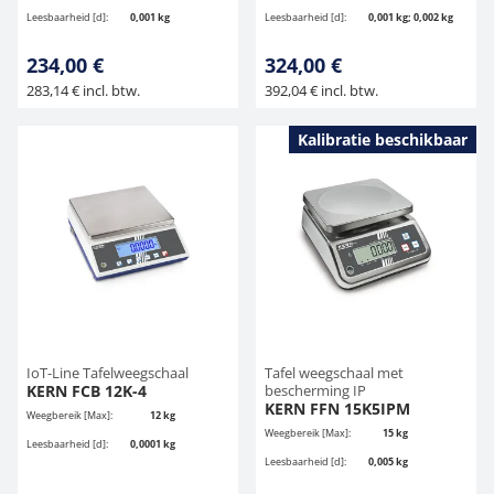
Leesbaarheid [d]:
0,001 kg
Leesbaarheid [d]:
0,001 kg; 0,002 kg
234,00 €
324,00 €
283,14 € incl. btw.
392,04 € incl. btw.
Kalibratie beschikbaar
IoT-Line Tafelweegschaal
Tafel weegschaal met
KERN FCB 12K-4
bescherming IP
KERN FFN 15K5IPM
Weegbereik [Max]:
12 kg
Weegbereik [Max]:
15 kg
Leesbaarheid [d]:
0,0001 kg
Leesbaarheid [d]:
0,005 kg