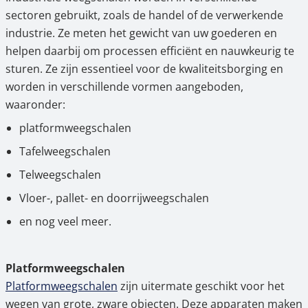
3.
Kalibratie met Ascuro© voor betrouwbare
sectoren gebruikt, zoals de handel of de verwerkende
meetresultaten
industrie. Ze meten het gewicht van uw goederen en
helpen daarbij om processen efficiënt en nauwkeurig te
4.
KERN & SOHN - Industriële weegschalen
sturen. Ze zijn essentieel voor de kwaliteitsborging en
voordelig kopen in de online shop van
worden in verschillende vormen aangeboden,
Ascuro©
waaronder:
platformweegschalen
Tafelweegschalen
Telweegschalen
Vloer-, pallet- en doorrijweegschalen
en nog veel meer.
Platformweegschalen
Platformweegschalen
zijn uitermate geschikt voor het
wegen van grote, zware objecten. Deze apparaten maken