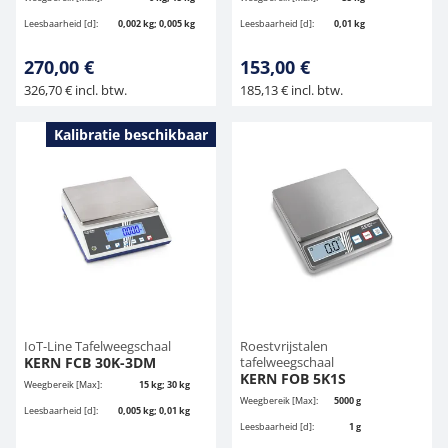
Leesbaarheid [d]:
0,002 kg; 0,005 kg
Leesbaarheid [d]:
0,01 kg
270,00 €
153,00 €
326,70 € incl. btw.
185,13 € incl. btw.
Kalibratie beschikbaar
IoT-Line Tafelweegschaal
Roestvrijstalen
KERN FCB 30K-3DM
tafelweegschaal
KERN FOB 5K1S
Weegbereik [Max]:
15 kg; 30 kg
Weegbereik [Max]:
5000 g
Leesbaarheid [d]:
0,005 kg; 0,01 kg
Leesbaarheid [d]:
1 g