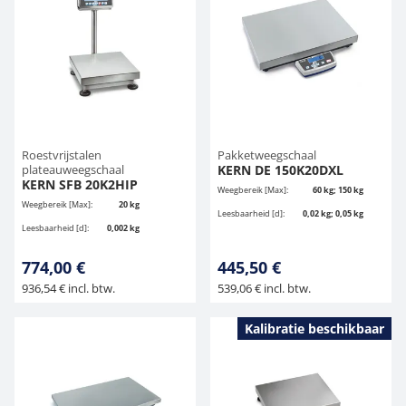
Roestvrijstalen
Pakketweegschaal
plateauweegschaal
KERN DE 150K20DXL
KERN SFB 20K2HIP
Weegbereik [Max]:
60 kg; 150 kg
Weegbereik [Max]:
20 kg
Leesbaarheid [d]:
0,02 kg; 0,05 kg
Leesbaarheid [d]:
0,002 kg
774,00 €
445,50 €
936,54 € incl. btw.
539,06 € incl. btw.
Kalibratie beschikbaar