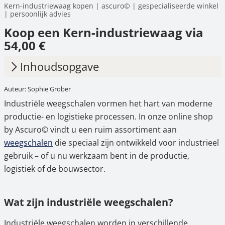
Kern-industriewaag kopen | ascuro© | gespecialiseerde winkel
| persoonlijk advies
Koop een Kern-industriewaag via
54,00 €
Inhoudsopgave
Auteur: Sophie Grober
1.
Wat zijn industriële weegschalen?
Industriële weegschalen vormen het hart van moderne
1.1
Platformweegschalen
productie- en logistieke processen. In onze online shop
by Ascuro© vindt u een ruim assortiment aan
1.2
Tafelweegschalen
weegschalen
die speciaal zijn ontwikkeld voor industrieel
1.3
Telweegschalen
gebruik – of u nu werkzaam bent in de productie,
logistiek of de bouwsector.
1.4
Vloer-, pallet- en doorrijweegschalen
2.
Bijzonderheden van de industriële
Wat zijn industriële weegschalen?
weegschalen van KERN & SOHN
Industriële weegschalen worden in verschillende