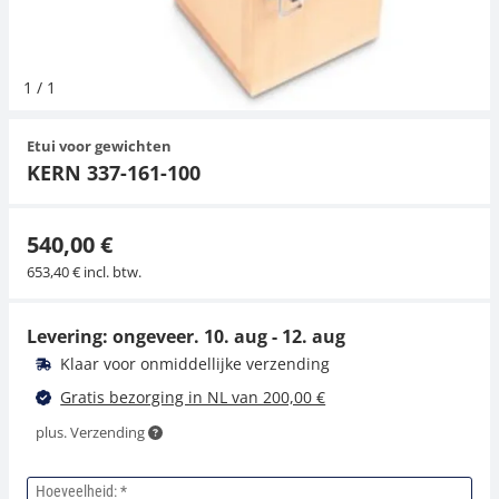
Hangende weegschalen
Orgelschalen
Weegschaal inclusief software
Spannings- en compressiebelastingcellen
Videomicroscopen
Toepassingen voor experts
Suiker
Newton-gewichten
Geluidsniveaumeter
Overig
1
/
1
Kraanweegschalen
Accessoires
Trekapparaten
Externe verlichting
Universele toepassingen
Kleurmeting
Etui voor gewichten
Bankweegschaal
Microscoop camera's
Accessoires
KERN 337-161-100
Accessoires
540,00 €
653,40 € incl. btw.
Levering: ongeveer.
10. aug - 12. aug
Klaar voor onmiddellijke verzending
Gratis bezorging in NL van 200,00 €
plus. Verzending
Hoeveelheid: