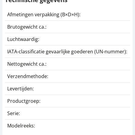
Afmetingen verpakking (B×D×H):
2
Brutogewicht ca.:
7
Luchtwaardig:
j
IATA-classificatie gevaarlijke goederen (UN-nummer):
G
Nettogewicht ca.:
7
Verzendmethode:
P
Levertijden:
1
Productgroep:
H
Serie:
3
Modelreeks:
3