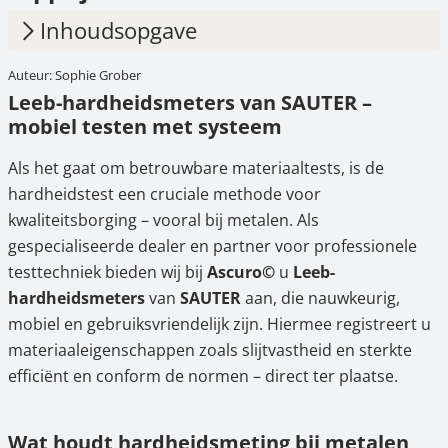
Inhoudsopgave
Auteur: Sophie Grober
1.
Leeb-hardheidsmeters van SAUTER –
Leeb-hardheidsmeters van SAUTER –
mobiel testen met systeem
mobiel testen met systeem
2.
Wat houdt hardheidsmeting bij metalen in?
Als het gaat om betrouwbare materiaaltests, is de
3.
De Leeb-hardheidstestmethode –
hardheidstest een cruciale methode voor
eenvoudig mobiel testen
kwaliteitsborging – vooral bij metalen. Als
gespecialiseerde dealer en partner voor professionele
4.
Typische toepassingsgebieden voor Leeb-
testtechniek bieden wij bij
Ascuro©
u
Leeb-
hardheidsmeters
hardheidsmeters
van
SAUTER
aan, die nauwkeurig,
mobiel en gebruiksvriendelijk zijn. Hiermee registreert u
5.
Ons assortiment SAUTER-hardheidsmeters
materiaaleigenschappen zoals slijtvastheid en sterkte
– gemaakt voor uw behoeften
efficiënt en conform de normen – direct ter plaatse.
6.
Kalibratie inbegrepen – voor apparaten die
direct klaar zijn voor gebruik
Wat houdt hardheidsmeting bij metalen