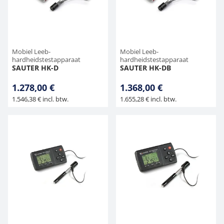
Hangende weegschalen
Orgelschalen
Weegschaal inclusief software
Spannings- en compressiebelastingcellen
Videomicroscopen
Toepassingen voor experts
Suiker
Newton-gewichten
Overig
Kraanweegschalen
Accessoires
Trekapparaten
Externe verlichting
Universele toepassingen
Mobiel Leeb-
Mobiel Leeb-
hardheidstestapparaat
hardheidstestapparaat
SAUTER HK-D
SAUTER HK-DB
Bankweegschaal
Microscoop camera's
1.278,00 €
1.368,00 €
Accessoires
1.546,38 € incl. btw.
1.655,28 € incl. btw.