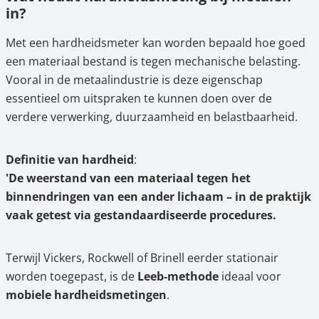
7.
Modellen in vergelijking – voor een snel
in?
overzicht
Met een hardheidsmeter kan worden bepaald hoe goed
8.
Wij adviseren u graag persoonlijk
een materiaal bestand is tegen mechanische belasting.
Vooral in de metaalindustrie is deze eigenschap
9.
Leeb-hardheidsmeters van SAUTER online
essentieel om uitspraken te kunnen doen over de
kopen bij Ascuro©
verdere verwerking, duurzaamheid en belastbaarheid.
Definitie van hardheid
:
'De weerstand van een materiaal tegen het
binnendringen van een ander lichaam – in de praktijk
vaak getest via gestandaardiseerde procedures.
Terwijl Vickers, Rockwell of Brinell eerder stationair
worden toegepast, is de
Leeb-methode
ideaal voor
mobiele hardheidsmetingen
.