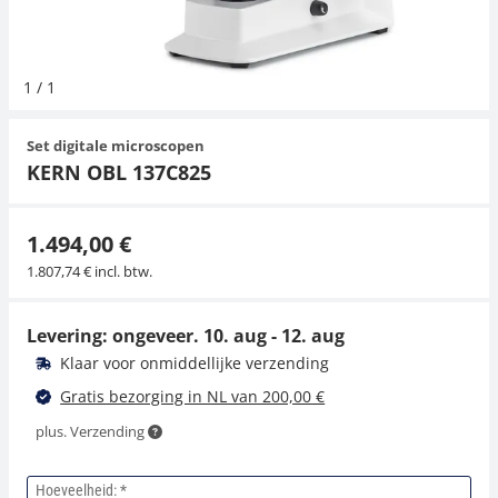
Hangende weegschalen
Orgelschalen
Weegschaal inclusief software
Spannings- en compressiebelastingcellen
Toepassingen voor experts
Suiker
Newton-gewichten
Geluidsniveaumeter
Overig
1
/
1
Kraanweegschalen
Accessoires
Trekapparaten
Universele toepassingen
Kleurmeting
Set digitale microscopen
Bankweegschaal
Accessoires
KERN OBL 137C825
1.494,00 €
1.807,74 € incl. btw.
Levering: ongeveer.
10. aug - 12. aug
Klaar voor onmiddellijke verzending
Gratis bezorging in NL van 200,00 €
plus. Verzending
Hoeveelheid: