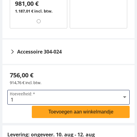
981,00 €
1.187,01 € incl. btw.
Accessoire 304-024
756,00 €
914,76 € incl. btw.
Hoeveelheid:
Kunststof
gewichtenetui KERN
Toevoegen aan winkelmandje
313-052-400
99,00 €
Levering: ongeveer.
10. aug - 12. aug
119,79 € incl. btw.