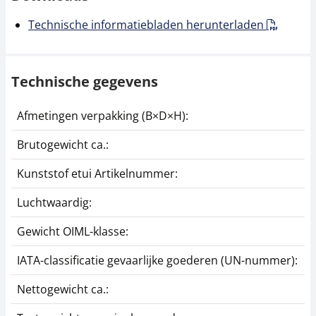
Technische informatiebladen herunterladen
Technische gegevens
Afmetingen verpakking (B×D×H):
2
Brutogewicht ca.:
0
Kunststof etui Artikelnummer:
3
Luchtwaardig:
j
Gewicht OIML-klasse:
E
IATA-classificatie gevaarlijke goederen (UN-nummer):
G
Nettogewicht ca.:
0