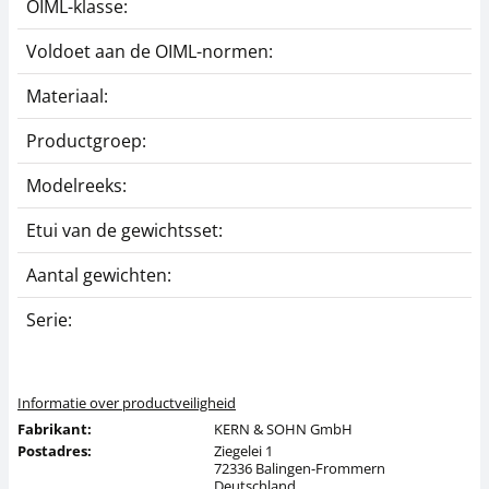
OIML-klasse:
E
Voldoet aan de OIML-normen:
J
Materiaal:
G
Productgroep:
O
Modelreeks:
3
Etui van de gewichtsset:
i
Aantal gewichten:
8
Serie:
3
Informatie over productveiligheid
Fabrikant:
KERN & SOHN GmbH
Postadres:
Ziegelei 1
72336 Balingen-Frommern
Deutschland