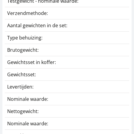
Testgewicht - nominale waarde:
1
Verzendmethode:
P
Aantal gewichten in de set:
8
Type behuizing:
I
Brutogewicht:
0
Gewichtsset in koffer:
I
Gewichtsset:
J
Levertijden:
1
Nominale waarde:
1
Nettogewicht:
0
Nominale waarde:
1