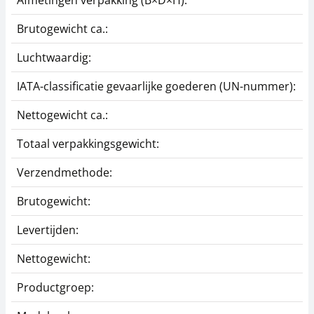
Afmetingen verpakking (B×D×H):
2
Brutogewicht ca.:
0
Luchtwaardig:
j
IATA-classificatie gevaarlijke goederen (UN-nummer):
G
Nettogewicht ca.:
0
Totaal verpakkingsgewicht:
1
Verzendmethode:
P
Brutogewicht:
0
Levertijden:
1
Nettogewicht:
0
Productgroep:
Z