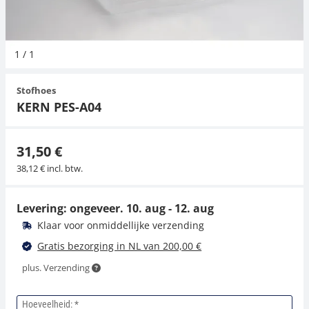
Hangende weegschalen
Orgelschalen
Weegschaal inclusief software
Spannings- en compressiebelastingcellen
Videomicroscopen
Toepassingen voor experts
Suiker
Newton-gewichten
Geluidsniveaumeter
1
/
1
Kraanweegschalen
Accessoires
Trekapparaten
Externe verlichting
Universele toepassingen
Kleurmeting
Stofhoes
Bankweegschaal
Microscoop camera's
Accessoires
KERN PES-A04
Accessoires
31,50 €
38,12 € incl. btw.
Levering: ongeveer.
10. aug - 12. aug
Klaar voor onmiddellijke verzending
Gratis bezorging in NL van 200,00 €
plus. Verzending
Hoeveelheid: