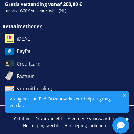
Gratis verzending vanaf 200,00 €
anders 16,50 € verzendkosten (NL)
Betaalmethoden
iDEAL
PayPal
Creditcard
Factuur
Vooruitbetaling
Vraag het aan Flo! Onze AI-adviseur helpt u graag
verder.
Colofon
Privacybeleid
Algemene voorwaarden
Herroepingsrecht
Herroeping indienen