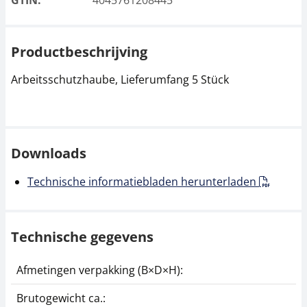
GTIN:
4045761208445
Productbeschrijving
Arbeitsschutzhaube, Lieferumfang 5 Stück
Downloads
Technische informatiebladen herunterladen
Technische gegevens
Afmetingen verpakking (B×D×H):
5
Brutogewicht ca.:
1