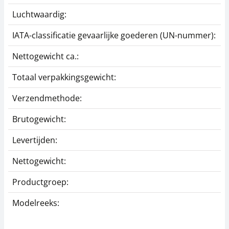
Luchtwaardig:
j
IATA-classificatie gevaarlijke goederen (UN-nummer):
G
Nettogewicht ca.:
0
Totaal verpakkingsgewicht:
9
Verzendmethode:
P
Brutogewicht:
1
Levertijden:
1
Nettogewicht:
0
Productgroep:
Z
Modelreeks:
P