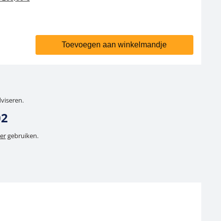
Toevoegen aan winkelmandje
dviseren.
02
er
gebruiken.