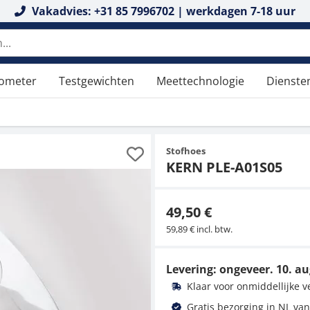
Vakadvies: +31 85 7996702 | werkdagen 7-18 uur
tometer
Testgewichten
Meettechnologie
Dienste
Stofhoes
KERN PLE-A01S05
49,50 €
59,89 € incl. btw.
Levering: ongeveer.
10. au
Klaar voor onmiddellijke 
Gratis bezorging in NL van