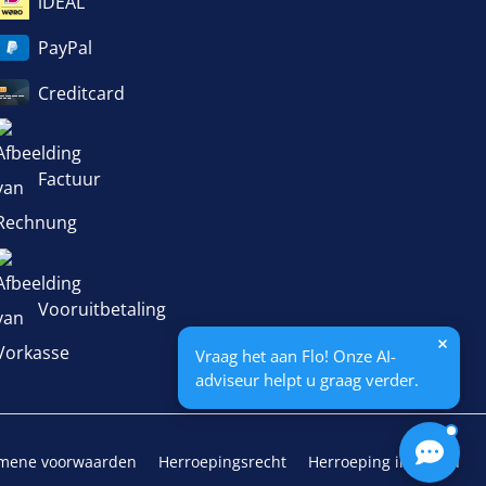
iDEAL
PayPal
Creditcard
Factuur
Vooruitbetaling
Vraag het aan Flo! Onze AI-
adviseur helpt u graag verder.
mene voorwaarden
Herroepingsrecht
Herroeping indienen