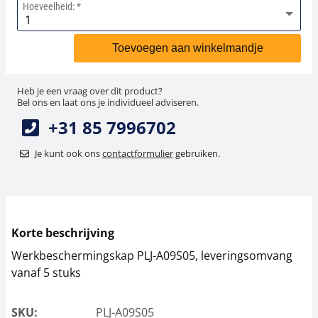
Hoeveelheid:
Hangende weegschalen
Orgelschalen
Weegschaal inclusief software
Spannings- en compressiebelastingcellen
Videomicroscopen
Toepassingen voor experts
Suiker
Newton-gewichten
Geluidsniveaumeter
Toevoegen aan winkelmandje
Kraanweegschalen
Accessoires
Trekapparaten
Externe verlichting
Universele toepassingen
Kleurmeting
Heb je een vraag over dit product?
Bankweegschaal
Microscoop camera's
Accessoires
Bel ons en laat ons je individueel adviseren.
+31 85 7996702
Accessoires
Je kunt ook ons
contactformulier
gebruiken.
Korte beschrijving
Werkbeschermingskap PLJ-A09S05, leveringsomvang
vanaf 5 stuks
SKU:
PLJ-A09S05