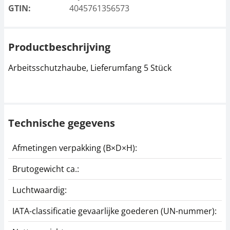
GTIN:
4045761356573
Productbeschrijving
Arbeitsschutzhaube, Lieferumfang 5 Stück
Technische gegevens
Afmetingen verpakking (B×D×H):
2
Brutogewicht ca.:
0
Luchtwaardig:
j
IATA-classificatie gevaarlijke goederen (UN-nummer):
G