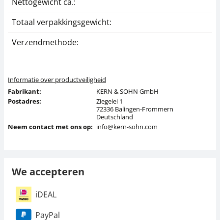
Nettogewicht ca.:
0
Totaal verpakkingsgewicht:
4
Verzendmethode:
P
Informatie over productveiligheid
Fabrikant:
KERN & SOHN GmbH
Postadres:
Ziegelei 1
72336 Balingen-Frommern
Deutschland
Neem contact met ons op:
info@kern-sohn.com
We accepteren
iDEAL
PayPal