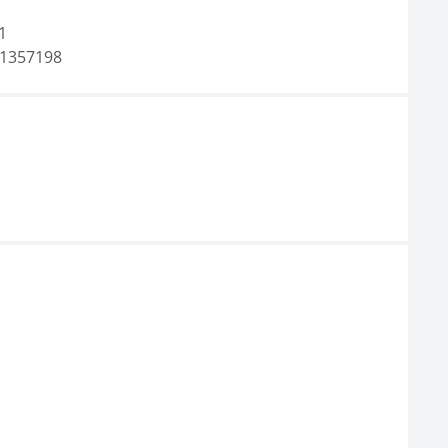
1
1357198