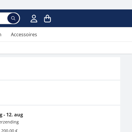
Voer een zoekterm in; er verschijnen suggesties ter
n
Accessoires
g - 12. aug
verzending
 200,00 €