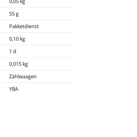
0,05 kg
55 g
Pakketdienst
0,10 kg
1 d
0,015 kg
Zählwaagen
YBA