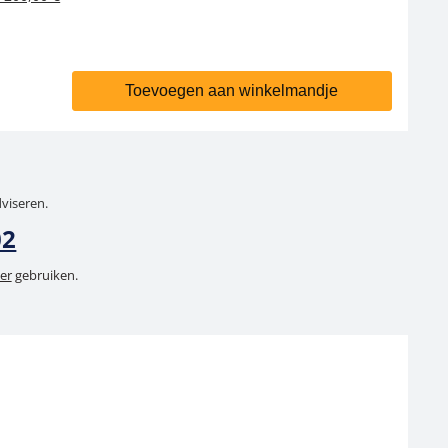
Toevoegen aan winkelmandje
dviseren.
02
er
gebruiken.