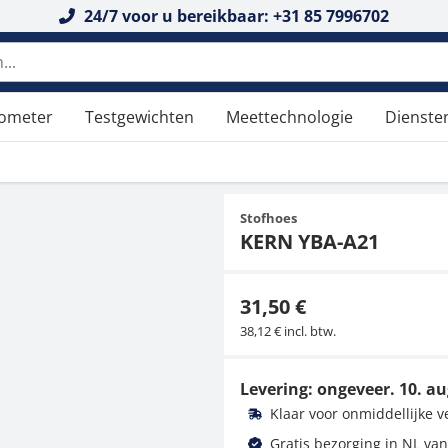
24/7 voor u bereikbaar: +31 85 7996702
n doorzoeken
tometer
Testgewichten
Meettechnologie
Dienste
Stofhoes
KERN YBA-A21
31,50 €
38,12 € incl. btw.
Levering: ongeveer.
10. au
Klaar voor onmiddellijke 
Gratis bezorging in NL van