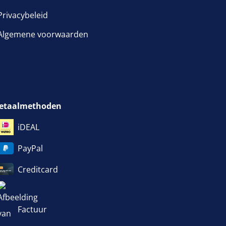
Privacybeleid
venster geopend
Algemene voorwaarden
etaalmethoden
iDEAL
PayPal
Creditcard
Factuur