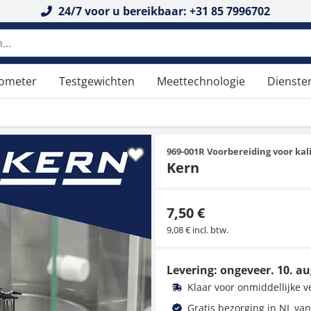
24/7 voor u bereikbaar: +31 85 7996702
n doorzoeken
tometer
Testgewichten
Meettechnologie
Dienste
969-001R Voorbereiding voor kal
Kern
7,50 €
9,08 € incl. btw.
Levering: ongeveer.
10. au
Klaar voor onmiddellijke 
Gratis bezorging in NL van