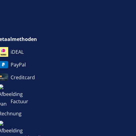
etaalmethoden
iDEAL
PayPal
Creditcard
Factuur