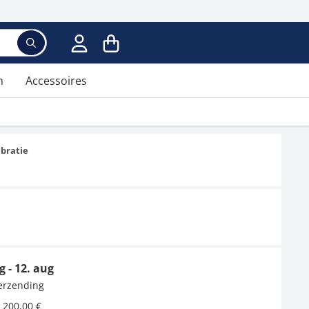
Voer een zoekterm in; er verschijnen suggesties ter
n
Accessoires
ibratie
g - 12. aug
verzending
 200,00 €