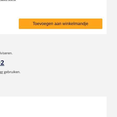
Toevoegen aan winkelmandje
dviseren.
02
er
gebruiken.