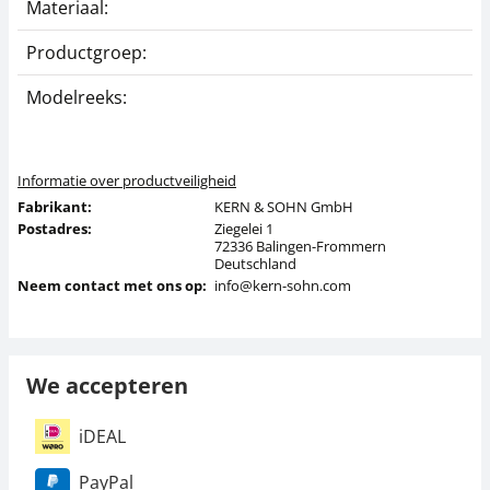
Materiaal:
R
Productgroep:
K
Modelreeks:
A
Informatie over productveiligheid
Fabrikant:
KERN & SOHN GmbH
Postadres:
Ziegelei 1
72336 Balingen-Frommern
Deutschland
Neem contact met ons op:
info@kern-sohn.com
We accepteren
iDEAL
PayPal