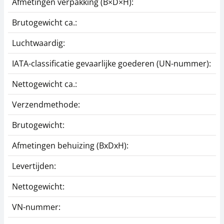
Afmetingen verpakking (B×D×H):
4
Brutogewicht ca.:
0
Luchtwaardig:
j
IATA-classificatie gevaarlijke goederen (UN-nummer):
G
Nettogewicht ca.:
0
Verzendmethode:
P
Brutogewicht:
0
Afmetingen behuizing (BxDxH):
4
Levertijden:
1
Nettogewicht:
0
VN-nummer:
K