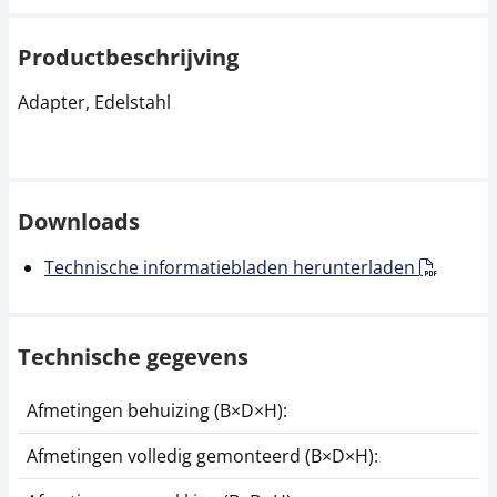
Productbeschrijving
Adapter, Edelstahl
Downloads
Technische informatiebladen herunterladen
Technische gegevens
Afmetingen behuizing (B×D×H):
4
Afmetingen volledig gemonteerd (B×D×H):
4