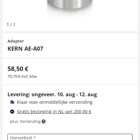
Hangende weegschalen
Orgelschalen
Weegschaal inclusief software
Spannings- en compressiebelastingcellen
Videomicroscopen
Toepassingen voor experts
Suiker
Newton-gewichten
Overig
1
/
1
Kraanweegschalen
Accessoires
Trekapparaten
Externe verlichting
Universele toepassingen
Adapter
Bankweegschaal
Microscoop camera's
KERN AE-A07
Accessoires
58,50 €
70,79 € incl. btw.
Levering: ongeveer.
10. aug - 12. aug
Klaar voor onmiddellijke verzending
Gratis bezorging in NL van 200,00 €
plus. Verzending
Hoeveelheid: