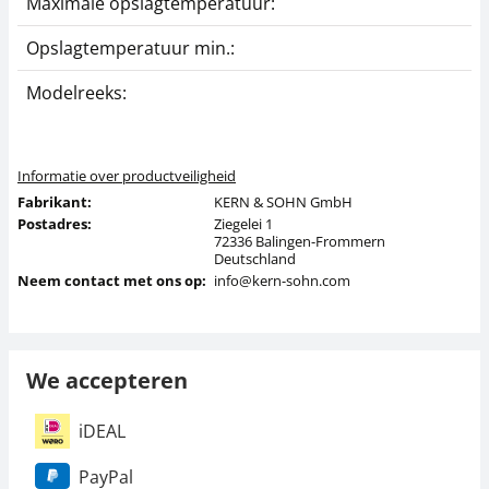
Maximale opslagtemperatuur:
4
Opslagtemperatuur min.:
-
Modelreeks:
O
Informatie over productveiligheid
Fabrikant:
KERN & SOHN GmbH
Postadres:
Ziegelei 1
72336 Balingen-Frommern
Deutschland
Neem contact met ons op:
info@kern-sohn.com
We accepteren
iDEAL
PayPal