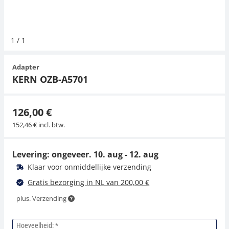
Hangende weegschalen
Orgelschalen
Weegschaal inclusief software
Spannings- en compressiebelastingcellen
Toepassingen voor experts
Suiker
Newton-gewichten
Geluidsniveaumeter
Overig
1
/
1
Kraanweegschalen
Accessoires
Trekapparaten
Universele toepassingen
Kleurmeting
Adapter
Bankweegschaal
Accessoires
KERN OZB-A5701
126,00 €
152,46 € incl. btw.
Levering: ongeveer.
10. aug - 12. aug
Klaar voor onmiddellijke verzending
Gratis bezorging in NL van 200,00 €
plus. Verzending
Hoeveelheid: