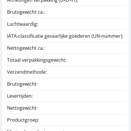
Afmetingen verpakking (B×D×H):
1
Brutogewicht ca.:
0
Luchtwaardig:
j
IATA-classificatie gevaarlijke goederen (UN-nummer):
G
Nettogewicht ca.:
0
Totaal verpakkingsgewicht:
3
Verzendmethode:
P
Brutogewicht:
0
Levertijden:
1
Nettogewicht:
0
Productgroep:
S