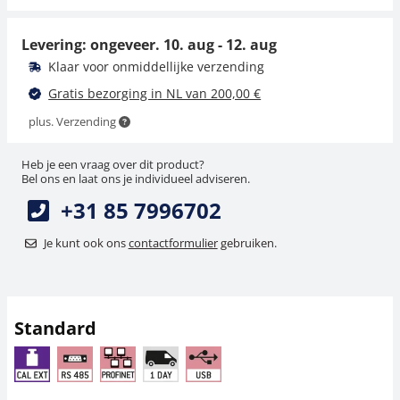
310,50 €
225,00 €
375,71 € incl. btw.
272,25 € incl. btw.
Levering: ongeveer.
10. aug - 12. aug
Klaar voor onmiddellijke verzending
Gratis bezorging in NL van 200,00 €
plus. Verzending
Heb je een vraag over dit product?
Bel ons en laat ons je individueel adviseren.
+31 85 7996702
Meetcel SAUTER CO
Meetcel SAUTER CO
500-Y1
100-Y1
Je kunt ook ons
contactformulier
gebruiken.
180,00 €
153,00 €
217,80 € incl. btw.
185,13 € incl. btw.
Standard