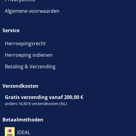
Algemene voorwaarden
Service
Meetcel SAUTER CK 2-
Meetcel SAUTER CK 1-
Herroepingsrecht
0P1
0P1
Herroeping indienen
29,70 €
29,70 €
Betaling & Verzending
35,94 € incl. btw.
35,94 € incl. btw.
Verzendkosten
Gratis verzending vanaf 200,00 €
anders 16,50 € verzendkosten (NL)
Betaalmethoden
Meetcel SAUTER CK
Meetcel SAUTER CT
iDEAL
600-0P1
10000-3P1