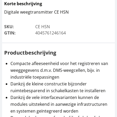
Korte beschrijving
Digitale weegtransmitter CE HSN
Meetcel SAUTER CO
Meetcel SAUTER CT
SKU:
CE HSN
10-Y1
500-3P2
GTIN:
4045761246164
153,00 €
92,70 €
185,13 € incl. btw.
112,17 € incl. btw.
Productbeschrijving
Compacte afleeseenheid voor het registreren van
weeggegevens d.m.v. DMS-weegcellen, bijv. in
industriële toepassingen
Dankzij de kleine constructie bijzonder
ruimtebesparend in schakelkasten te installeren
Dankzij de vele interfacevarianten kunnen de
Meetcel SAUTER CT
Meetcel SAUTER CT
5000-3P2
3000-3P2
modules uitstekend in aanwezige infrastructuren
en systemen geïntegreerd worden
111,60 €
112,50 €