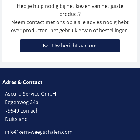
Heb je hulp nodig bij het kiezen van het juiste
product?
Neem contact met ons op als je advies nodig hebt
over producten, het gebruik ervan of bestellingen.
Uw bericht aan ons
Meetcel SAUTER CO
Meetcel SAUTER CR
50-Y1
60-3P1
153,00 €
540,00 €
185,13 € incl. btw.
653,40 € incl. btw.
Adres & Contact
Ascuro Service GmbH
Eggenweg 24a
79540 Lörrach
Duitsland
info@kern-weegschalen.com