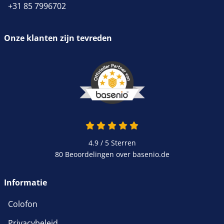
Meetcel SAUTER CR
Meetcel SAUTER CR
+31 85 7996702
500-3P1
250-3P1
540,00 €
540,00 €
Onze klanten zijn tevreden
653,40 € incl. btw.
653,40 € incl. btw.
4.9 / 5
Sterren
Meetcel SAUTER CK 5-
Meetcel SAUTER CK 3-
80 Beoordelingen over basenio.de
0P1
0P1
29,70 €
29,70 €
Informatie
35,94 € incl. btw.
35,94 € incl. btw.
Colofon
Privacybeleid