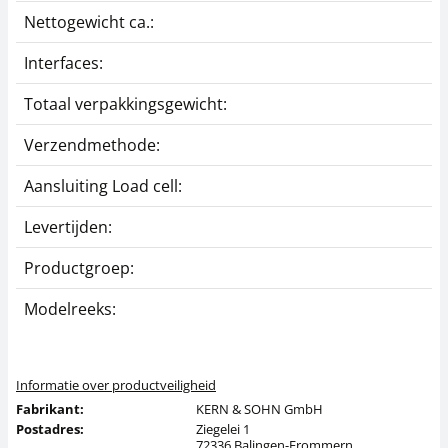
Nettogewicht ca.:
0
Interfaces:
D
Totaal verpakkingsgewicht:
2
Verzendmethode:
P
Aansluiting Load cell:
6
Meetcel SAUTER CO
Meetcel SAUTER CO
200-Y2
50-Y2
Levertijden:
1
279,00 €
225,00 €
Productgroep:
Z
337,59 € incl. btw.
272,25 € incl. btw.
Modelreeks:
C
Informatie over productveiligheid
Fabrikant:
KERN & SOHN GmbH
Postadres:
Ziegelei 1
72336 Balingen-Frommern