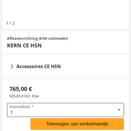
Hangende weegschalen
Orgelschalen
Videomicroscopen
Toepassingen voor experts
Suiker
Newton-gewichten
Geluidsniveaumeter
Overig
1
/
2
Kraanweegschalen
Externe verlichting
Universele toepassingen
Kleurmeting
Afleesinrichting (DIN-railmodel)
Bankweegschaal
Microscoop camera's
Accessoires
KERN CE HSN
Accessoires
Accessoires CE HSN
765,00 €
925,65 € incl. btw.
Hoeveelheid:
Meetcel SAUTER CO
Meetcel SAUTER CO
2000-Y2
10-Y2
Toevoegen aan winkelmandje