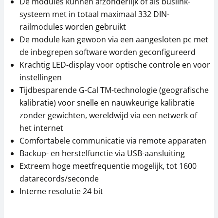
De modules kunnen afzonderlijk of als buslink-
135,04 € incl. btw.
136,13 € incl. btw.
systeem met in totaal maximaal 332 DIN-
railmodules worden gebruikt
De module kan gewoon via een aangesloten pc met
de inbegrepen software worden geconfigureerd
Krachtig LED-display voor optische controle en voor
instellingen
Tijdbesparende G-Cal TM-technologie (geografische
kalibratie) voor snelle en nauwkeurige kalibratie
Meetcel SAUTER CT
Meetcel SAUTER CT
1000-3P2
10000-3P2
zonder gewichten, wereldwijd via een netwerk of
het internet
92,70 €
160,20 €
Comfortabele communicatie via remote apparaten
112,17 € incl. btw.
193,84 € incl. btw.
Backup- en herstelfunctie via USB-aansluiting
Extreem hoge meetfrequentie mogelijk, tot 1600
datarecords/seconde
Interne resolutie 24 bit