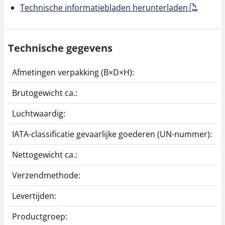
Technische informatiebladen herunterladen
Technische gegevens
Afmetingen verpakking (B×D×H):
2
Brutogewicht ca.:
0
Luchtwaardig:
j
IATA-classificatie gevaarlijke goederen (UN-nummer):
G
Nettogewicht ca.:
0
Verzendmethode:
P
Levertijden:
1
Productgroep:
A