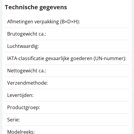
Technische gegevens
Afmetingen verpakking (B×D×H):
2
Brutogewicht ca.:
1
Luchtwaardig:
j
IATA-classificatie gevaarlijke goederen (UN-nummer):
G
Nettogewicht ca.:
1
Verzendmethode:
P
Levertijden:
1
Productgroep:
A
Serie:
3
Modelreeks:
3