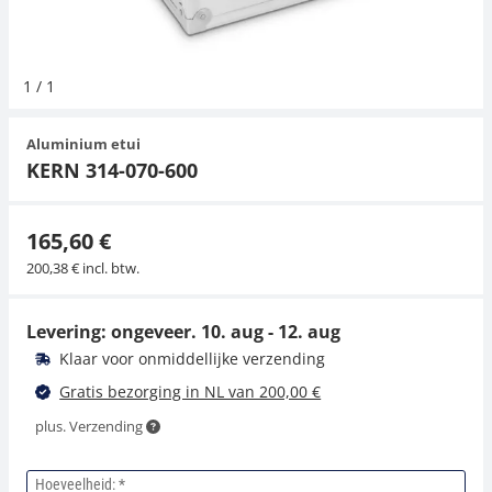
Hangende weegschalen
Orgelschalen
Weegschaal inclusief software
Spannings- en compressiebelastingcellen
Videomicroscopen
Toepassingen voor experts
Suiker
Newton-gewichten
Geluidsniveaumeter
Overig
1
/
1
Kraanweegschalen
Accessoires
Trekapparaten
Externe verlichting
Universele toepassingen
Kleurmeting
Aluminium etui
Bankweegschaal
Microscoop camera's
Accessoires
KERN 314-070-600
Accessoires
165,60 €
200,38 € incl. btw.
Levering: ongeveer.
10. aug - 12. aug
Klaar voor onmiddellijke verzending
Gratis bezorging in NL van 200,00 €
plus. Verzending
Hoeveelheid: