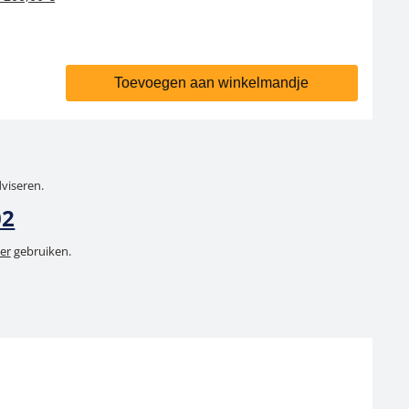
Toevoegen aan winkelmandje
dviseren.
02
er
gebruiken.