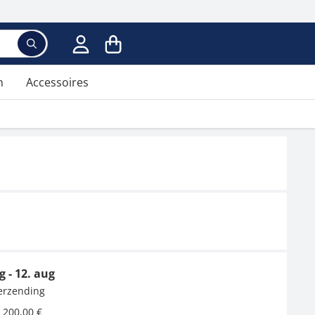
Voer een zoekterm in; er verschijnen suggesties ter
n
Accessoires
g - 12. aug
verzending
 200,00 €