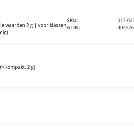
SKU:
317-02
e waarden 2 g | voor klassen
GTIN:
404576
mig)
pf/Kompakt, 2 g)