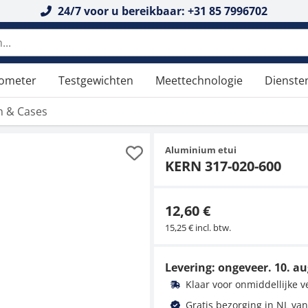
24/7 voor u bereikbaar: +31 85 7996702
n doorzoeken
tometer
Testgewichten
Meettechnologie
Dienste
n & Cases
Aluminium etui
KERN 317-020-600
12,60 €
15,25 € incl. btw.
Levering: ongeveer.
10. au
Klaar voor onmiddellijke 
Gratis bezorging in NL van