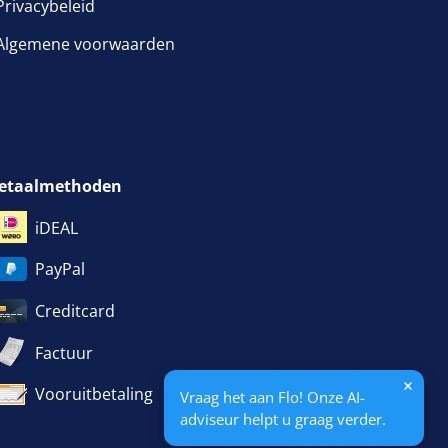
Privacybeleid
Algemene voorwaarden
venster geopend
etaalmethoden
iDEAL
PayPal
Creditcard
Factuur
Vooruitbetaling
Vraag het aan Flo! Onze AI-
adviseur helpt u graag verder.