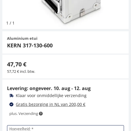
Hangende weegschalen
Orgelschalen
Weegschaal inclusief software
Spannings- en compressiebelastingcellen
Videomicroscopen
Toepassingen voor experts
Suiker
Newton-gewichten
Geluidsniveaumeter
Overig
1
/
1
Kraanweegschalen
Accessoires
Trekapparaten
Externe verlichting
Universele toepassingen
Kleurmeting
Aluminium etui
Bankweegschaal
Microscoop camera's
Accessoires
KERN 317-130-600
Accessoires
47,70 €
57,72 € incl. btw.
Levering: ongeveer.
10. aug - 12. aug
Klaar voor onmiddellijke verzending
Gratis bezorging in NL van 200,00 €
plus. Verzending
Hoeveelheid: