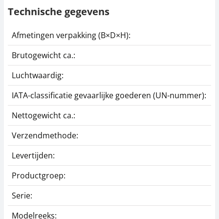
Technische gegevens
Afmetingen verpakking (B×D×H):
1
Brutogewicht ca.:
1
Luchtwaardig:
j
IATA-classificatie gevaarlijke goederen (UN-nummer):
G
Nettogewicht ca.:
1
Verzendmethode:
P
Levertijden:
1
Productgroep:
A
Serie:
3
Modelreeks:
3