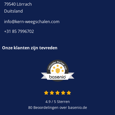
79540 Lörrach
Duitsland
info@kern-weegschalen.com
+31 85 7996702
Onze klanten zijn tevreden
4.9 van 5
4.9 / 5
Sterren
80 Beoordelingen over basenio.de
wordt in een nieuw venster 