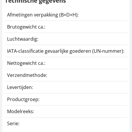
Technische gegevens
Afmetingen verpakking (B×D×H):
2
Brutogewicht ca.:
1
Luchtwaardig:
j
IATA-classificatie gevaarlijke goederen (UN-nummer):
G
Nettogewicht ca.:
1
Verzendmethode:
P
Levertijden:
1
Productgroep:
A
Modelreeks:
3
Serie:
3