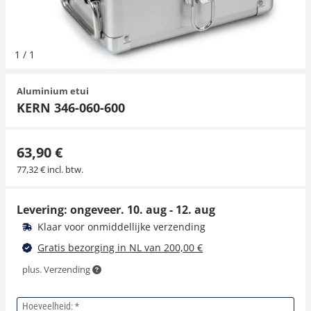
Hangende weegschalen
Orgelschalen
Weegschaal inclusief software
Spannings- en compressiebelastingcellen
Videomicroscopen
Toepassingen voor experts
Suiker
Newton-gewichten
Geluidsniveaumeter
Overig
1
/
1
Kraanweegschalen
Accessoires
Trekapparaten
Externe verlichting
Universele toepassingen
Kleurmeting
Aluminium etui
Bankweegschaal
Microscoop camera's
Accessoires
KERN 346-060-600
Accessoires
63,90 €
77,32 € incl. btw.
Levering: ongeveer.
10. aug - 12. aug
Klaar voor onmiddellijke verzending
Gratis bezorging in NL van 200,00 €
plus. Verzending
Hoeveelheid: