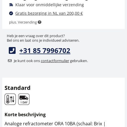
Klaar voor onmiddellijke verzending
Gratis bezorging in NL van 200,00 €
plus. Verzending
Heb je een vraag over dit product?
Bel ons en laat ons je individueel adviseren.
+31 85 7996702
Vloeistof KERN ORA-
A1010
Je kunt ook ons
contactformulier
gebruiken.
22,50 €
27,22 € incl. btw.
Standard
Korte beschrijving
Analoge refractometer ORA 10BA (schaal: Brix |