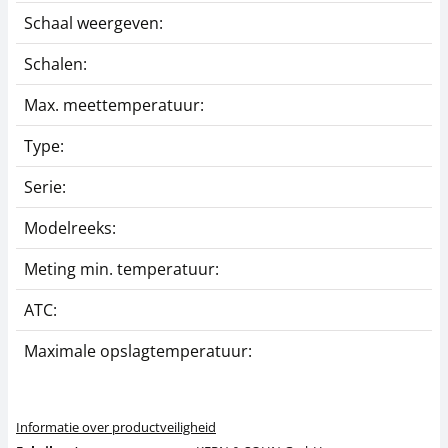
Schaal weergeven:
A
Schalen:
B
Max. meettemperatuur:
3
Type:
H
Serie:
O
Modelreeks:
O
Meting min. temperatuur:
1
ATC:
J
Maximale opslagtemperatuur:
4
Informatie over productveiligheid