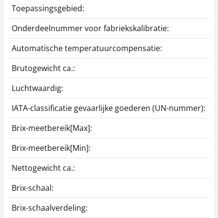
Toepassingsgebied:
S
Onderdeelnummer voor fabriekskalibratie:
9
Automatische temperatuurcompensatie:
y
Brutogewicht ca.:
0
Luchtwaardig:
j
IATA-classificatie gevaarlijke goederen (UN-nummer):
G
Brix-meetbereik[Max]:
Brix-meetbereik[Min]:
Nettogewicht ca.:
0
Brix-schaal:
y
Brix-schaalverdeling:
0