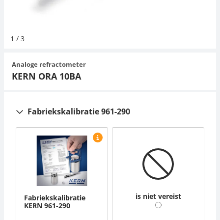
Hangende weegschalen
Orgelschalen
Weegschaal inclusief software
Spannings- en compressiebelastingcellen
Videomicroscopen
Suiker
Newton-gewichten
Geluidsniveaumeter
Overig
1
/
3
Kraanweegschalen
Accessoires
Trekapparaten
Externe verlichting
Universele toepassingen
Kleurmeting
Analoge refractometer
Bankweegschaal
Microscoop camera's
Accessoires
KERN ORA 10BA
Accessoires
Fabriekskalibratie 961-290
is niet vereist
Fabriekskalibratie
KERN 961-290