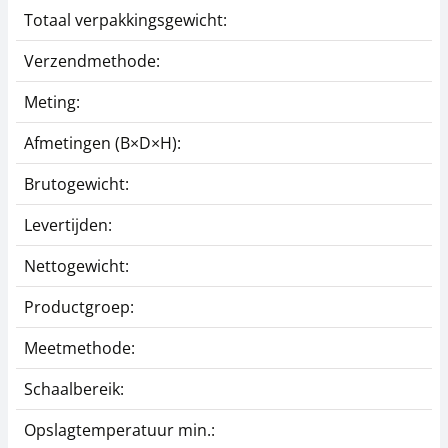
Totaal verpakkingsgewicht:
5
Verzendmethode:
P
Meting:
0
Afmetingen (B×D×H):
1
Brutogewicht:
0
Levertijden:
1
Nettogewicht:
0
Productgroep:
A
Meetmethode:
L
Schaalbereik:
0
Opslagtemperatuur min.:
-