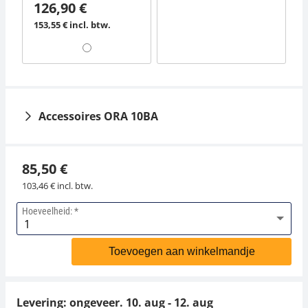
126,90 €
153,55 € incl. btw.
Accessoires ORA 10BA
85,50 €
103,46 € incl. btw.
Hoeveelheid:
Leren etui ORA-A2103
Prismadeksel ORA-
A1101
Toevoegen aan winkelmandje
22,50 €
22,50 €
27,22 € incl. btw.
27,22 € incl. btw.
Levering: ongeveer.
10. aug - 12. aug